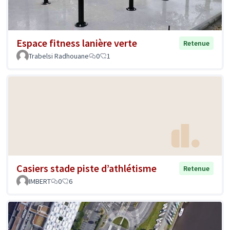
Espace fitness lanière verte
Retenue
Trabelsi Radhouane
0
1
Casiers stade piste d’athlétisme
Retenue
IMBERT
0
6