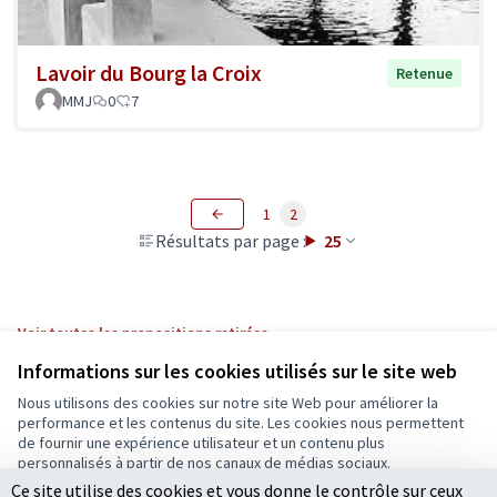
Lavoir du Bourg la Croix
Retenue
MMJ
0
7
1
2
Résultats par page :
25
Voir toutes les propositions retirées
Informations sur les cookies utilisés sur le site web
Nous utilisons des cookies sur notre site Web pour améliorer la
Conditions d'utilisation
performance et les contenus du site. Les cookies nous permettent
Paramètres des cookies
de fournir une expérience utilisateur et un contenu plus
Ecrivons Angers sur X
Ecrivons Angers sur Facebook
personnalisés à partir de nos canaux de médias sociaux.
(Lien externe)
(Lien externe)
Ce site utilise des cookies et vous donne le contrôle sur ceux
Tout accepter