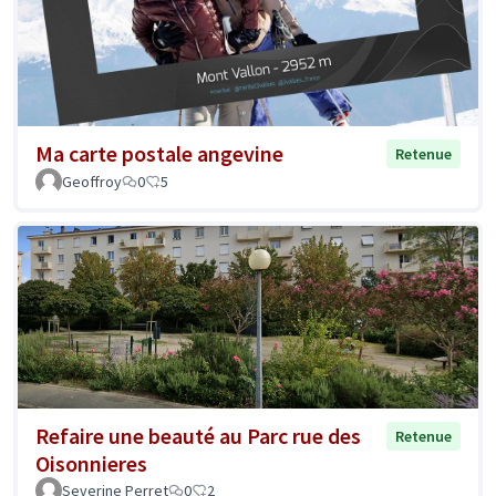
Ma carte postale angevine
Retenue
Geoffroy
0
5
Refaire une beauté au Parc rue des
Retenue
Oisonnieres
Severine Perret
0
2