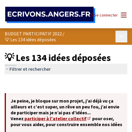
Panneau de gestion des cookies
Menu
Se connecter
BUDGET PARTICIPATIF 2022
/
Menu p
💡 Les 134 idées déposées
💡 Les 134 idées déposées
Filtrer et rechercher
Je peine, je bloque sur mon projet, j’ai déjà vu ça
ailleurs et c’est super, un rêve un peu fou, j’ai envie
de participer mais je n’ai pas d’idées...
Venez
participer à l'atelier collectif
pour oser,
(S'ouvre dans un nouve
pour vous aider, pour construire ensemble nos idées