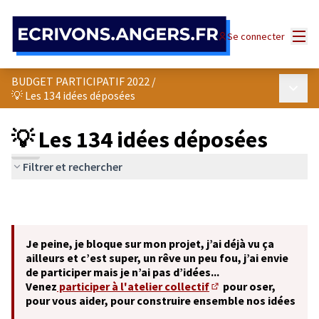
Panneau de gestion des cookies
Menu
Se connecter
BUDGET PARTICIPATIF 2022
/
Menu p
💡 Les 134 idées déposées
💡 Les 134 idées déposées
Filtrer et rechercher
Je peine, je bloque sur mon projet, j’ai déjà vu ça
ailleurs et c’est super, un rêve un peu fou, j’ai envie
de participer mais je n’ai pas d’idées...
Venez
participer à l'atelier collectif
pour oser,
(S'ouvre dans un nouve
pour vous aider, pour construire ensemble nos idées