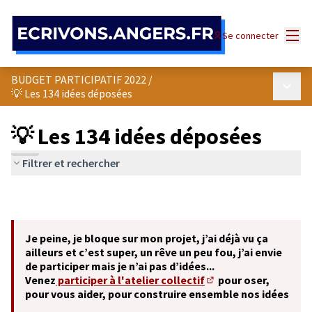
Panneau de gestion des cookies
Menu
Se connecter
BUDGET PARTICIPATIF 2022
/
Menu p
💡 Les 134 idées déposées
💡 Les 134 idées déposées
Filtrer et rechercher
Je peine, je bloque sur mon projet, j’ai déjà vu ça
ailleurs et c’est super, un rêve un peu fou, j’ai envie
de participer mais je n’ai pas d’idées...
Venez
participer à l'atelier collectif
pour oser,
(S'ouvre dans un nouve
pour vous aider, pour construire ensemble nos idées