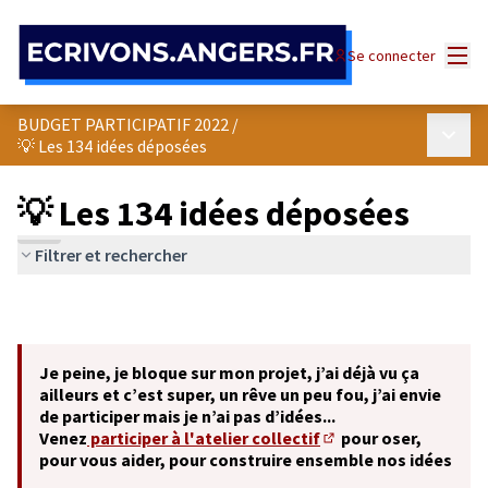
Panneau de gestion des cookies
Menu
Se connecter
BUDGET PARTICIPATIF 2022
/
Menu p
💡 Les 134 idées déposées
💡 Les 134 idées déposées
Filtrer et rechercher
Je peine, je bloque sur mon projet, j’ai déjà vu ça
ailleurs et c’est super, un rêve un peu fou, j’ai envie
de participer mais je n’ai pas d’idées...
Venez
participer à l'atelier collectif
pour oser,
(S'ouvre dans un nouve
pour vous aider, pour construire ensemble nos idées