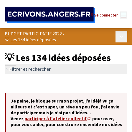
Panneau de gestion des cookies
Menu
Se connecter
BUDGET PARTICIPATIF 2022
/
Menu p
💡 Les 134 idées déposées
💡 Les 134 idées déposées
Filtrer et rechercher
Je peine, je bloque sur mon projet, j’ai déjà vu ça
ailleurs et c’est super, un rêve un peu fou, j’ai envie
de participer mais je n’ai pas d’idées...
Venez
participer à l'atelier collectif
pour oser,
(S'ouvre dans un nouve
pour vous aider, pour construire ensemble nos idées