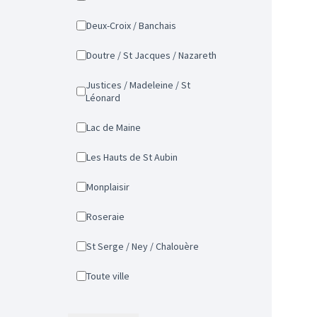
Deux-Croix / Banchais
Doutre / St Jacques / Nazareth
Justices / Madeleine / St
Léonard
Lac de Maine
Les Hauts de St Aubin
Monplaisir
Roseraie
St Serge / Ney / Chalouère
Toute ville