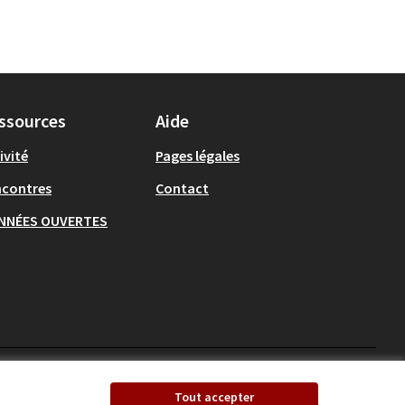
ssources
Aide
ivité
Pages légales
ncontres
Contact
NNÉES OUVERTES
Ecrivons Angers sur X
Ecrivons Angers sur
Tout accepter