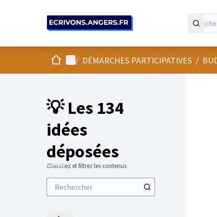
Panneau de gestion des cookies
Accueil
Menu principal
/
DÉMARCHES PARTICIPATIVES
/
BUD
💡 Les 134
idées
déposées
Cherchez et filtrez les contenus