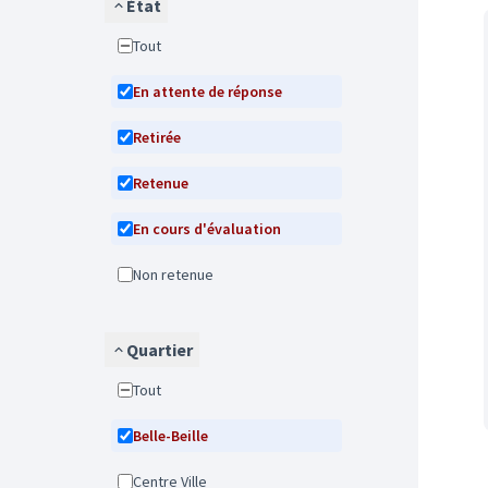
État
Tout
En attente de réponse
Retirée
Retenue
En cours d'évaluation
Non retenue
Quartier
Tout
Belle-Beille
Centre Ville