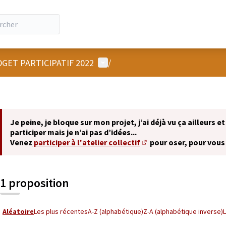
Menu utilisateur
GET PARTICIPATIF 2022
/
Je peine, je bloque sur mon projet, j’ai déjà vu ça ailleurs et
participer mais je n’ai pas d’idées...
Venez
participer à l'atelier collectif
pour oser, pour vous
(S'ouvre dans un nouvel 
1 proposition
Aléatoire
Les plus récentes
A-Z (alphabétique)
Z-A (alphabétique inverse)