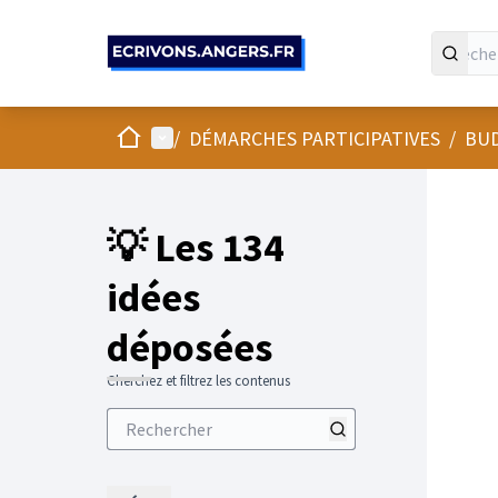
Panneau de gestion des cookies
Accueil
Menu principal
/
DÉMARCHES PARTICIPATIVES
/
BUD
💡 Les 134
idées
déposées
Cherchez et filtrez les contenus