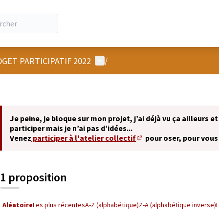
Menu utilisateur
GET PARTICIPATIF 2022
/
Je peine, je bloque sur mon projet, j’ai déjà vu ça ailleurs et
participer mais je n’ai pas d’idées...
Venez
participer à l'atelier collectif
pour oser, pour vous
(S'ouvre dans un nouvel 
1 proposition
Aléatoire
Les plus récentes
A-Z (alphabétique)
Z-A (alphabétique inverse)