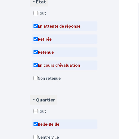
État
Tout
En attente de réponse
Retirée
Retenue
En cours d'évaluation
Non retenue
Quartier
Tout
Belle-Beille
Centre Ville