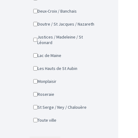
Deux-Croix / Banchais
Doutre / St Jacques / Nazareth
Justices / Madeleine / St
Léonard
Lac de Maine
Les Hauts de St Aubin
Monplaisir
Roseraie
St Serge / Ney / Chalouère
Toute ville