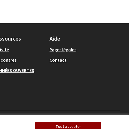
ssources
Aide
ivité
Pages légales
ncontres
Contact
NNÉES OUVERTES
Ecrivons Angers sur X
Ecrivons Angers sur
Tout accepter