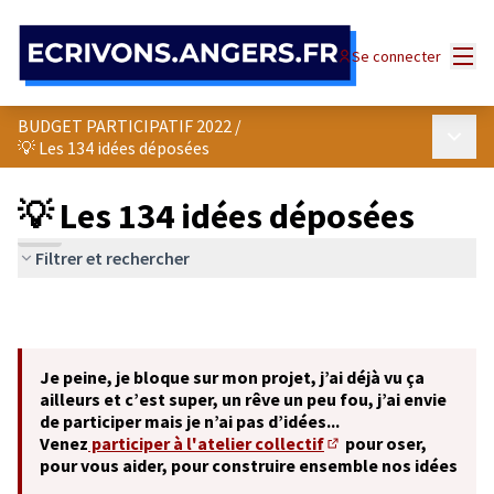
Panneau de gestion des cookies
Menu
Se connecter
BUDGET PARTICIPATIF 2022
/
Menu p
💡 Les 134 idées déposées
💡 Les 134 idées déposées
Filtrer et rechercher
Je peine, je bloque sur mon projet, j’ai déjà vu ça
ailleurs et c’est super, un rêve un peu fou, j’ai envie
de participer mais je n’ai pas d’idées...
Venez
participer à l'atelier collectif
pour oser,
(S'ouvre dans un nouve
pour vous aider, pour construire ensemble nos idées