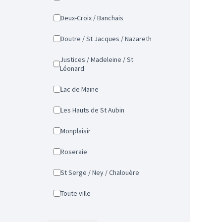
Deux-Croix / Banchais
Doutre / St Jacques / Nazareth
Justices / Madeleine / St
Léonard
Lac de Maine
Les Hauts de St Aubin
Monplaisir
Roseraie
St Serge / Ney / Chalouère
Toute ville