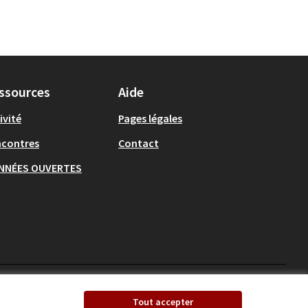
ssources
Aide
ivité
Pages légales
ncontres
Contact
NNÉES OUVERTES
Ecrivons Angers sur X
Ecrivons Angers sur
Tout accepter