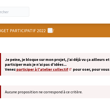
Menu utilisateur
GET PARTICIPATIF 2022
/
Je peine, je bloque sur mon projet, j’ai déjà vu ça ailleurs et
participer mais je n’ai pas d’idées...
Venez
participer à l'atelier collectif
pour oser, pour vous
(S'ouvre dans un nouvel 
Aucune proposition ne correspond à ce critère.