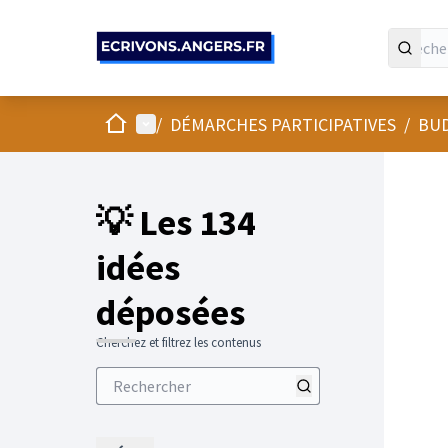
Panneau de gestion des cookies
Accueil
Menu principal
/
DÉMARCHES PARTICIPATIVES
/
BUD
💡 Les 134
idées
déposées
Cherchez et filtrez les contenus