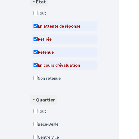
État
Tout
En attente de réponse
Retirée
Retenue
En cours d'évaluation
Non retenue
Quartier
Tout
Belle-Beille
Centre Ville