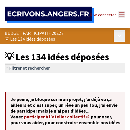
Panneau de gestion des cookies
Menu
Se connecter
BUDGET PARTICIPATIF 2022
/
Menu p
💡 Les 134 idées déposées
💡 Les 134 idées déposées
Filtrer et rechercher
Je peine, je bloque sur mon projet, j’ai déjà vu ça
ailleurs et c’est super, un rêve un peu fou, j’ai envie
de participer mais je n’ai pas d’idées...
Venez
participer à l'atelier collectif
pour oser,
(S'ouvre dans un nouve
pour vous aider, pour construire ensemble nos idées