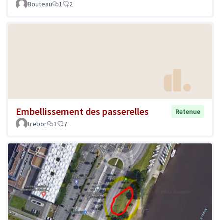
Bouteau
1
2
Embellissement des passerelles
Retenue
trebor
1
7