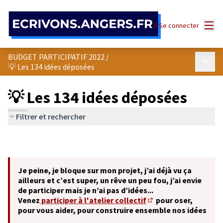
Panneau de gestion des cookies
Menu
Se connecter
BUDGET PARTICIPATIF 2022
/
Menu p
💡 Les 134 idées déposées
💡 Les 134 idées déposées
Filtrer et rechercher
Je peine, je bloque sur mon projet, j’ai déjà vu ça
ailleurs et c’est super, un rêve un peu fou, j’ai envie
de participer mais je n’ai pas d’idées...
Venez
participer à l'atelier collectif
pour oser,
(S'ouvre dans un nouve
pour vous aider, pour construire ensemble nos idées