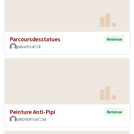
Parcoursdesstatues
Retenue
jolivet
4
4
Peinture Anti-Pipi
Retenue
GROYER
8
34