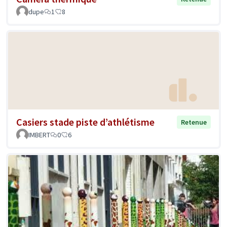
dupe
1
8
Casiers stade piste d’athlétisme
Retenue
IMBERT
0
6