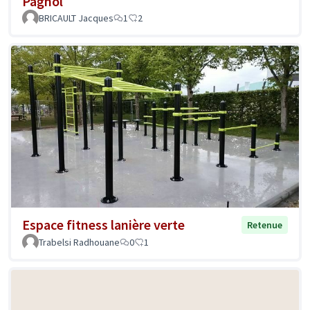
Pagnol
BRICAULT Jacques
1
2
Espace fitness lanière verte
Retenue
Trabelsi Radhouane
0
1