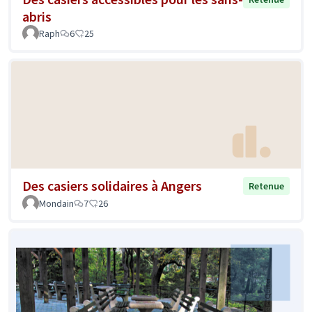
abris
Raph
6
25
Des casiers solidaires à Angers
Retenue
Mondain
7
26