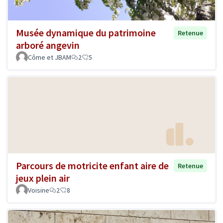
Musée dynamique du patrimoine
Retenue
arboré angevin
Côme et JBAM
2
5
Parcours de motricite enfant aire de
Retenue
jeux plein air
Voisine
2
8