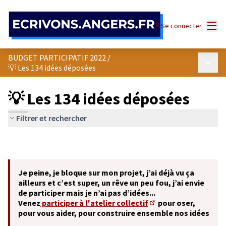
Panneau de gestion des cookies
Menu
Se connecter
BUDGET PARTICIPATIF 2022
/
Menu p
💡 Les 134 idées déposées
💡 Les 134 idées déposées
Filtrer et rechercher
Je peine, je bloque sur mon projet, j’ai déjà vu ça
ailleurs et c’est super, un rêve un peu fou, j’ai envie
de participer mais je n’ai pas d’idées...
Venez
participer à l'atelier collectif
pour oser,
(S'ouvre dans un nouve
pour vous aider, pour construire ensemble nos idées