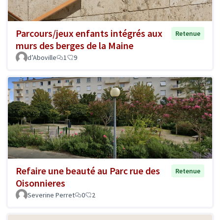
Parcours/jeux enfants intégrés aux
Retenue
murs des berges de la Maine
d’Aboville
1
9
Refaire une beauté au Parc rue des
Retenue
Oisonnieres
Severine Perret
0
2