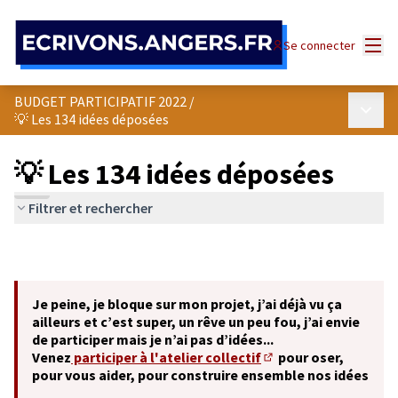
Panneau de gestion des cookies
Menu
Se connecter
BUDGET PARTICIPATIF 2022
/
Menu p
💡 Les 134 idées déposées
💡 Les 134 idées déposées
Filtrer et rechercher
Je peine, je bloque sur mon projet, j’ai déjà vu ça
ailleurs et c’est super, un rêve un peu fou, j’ai envie
de participer mais je n’ai pas d’idées...
Venez
participer à l'atelier collectif
pour oser,
(S'ouvre dans un nouve
pour vous aider, pour construire ensemble nos idées