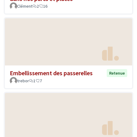
Clément
2
16
Embellissement des passerelles
Retenue
trebor
1
7