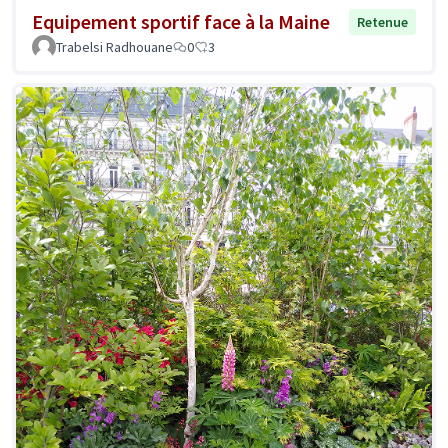
Equipement sportif face à la Maine
Retenue
Trabelsi Radhouane
0
3