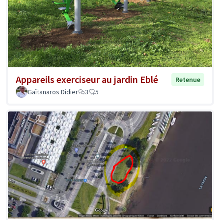
Appareils exerciseur au jardin Eblé
Retenue
Gaïtanaros Didier
3
5