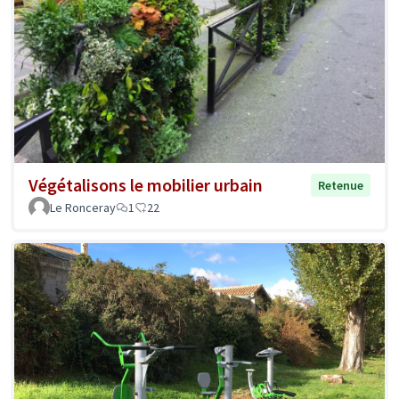
Végétalisons le mobilier urbain
Retenue
Le Ronceray
1
22