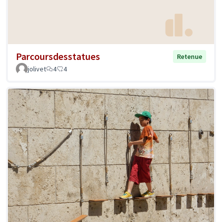
Parcoursdesstatues
Retenue
jolivet
4
4