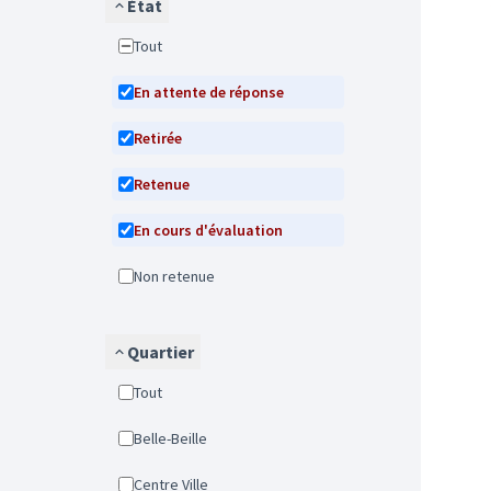
État
Tout
En attente de réponse
Retirée
Retenue
En cours d'évaluation
Non retenue
Quartier
Tout
Belle-Beille
Centre Ville