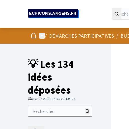
Panneau de gestion des cookies
Accueil
Menu principal
/
DÉMARCHES PARTICIPATIVES
/
BUD
💡 Les 134
idées
déposées
Cherchez et filtrez les contenus