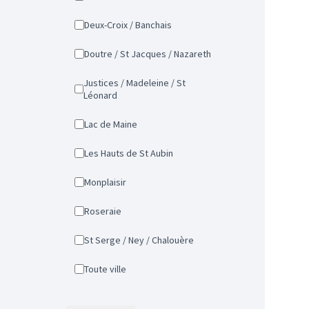
Deux-Croix / Banchais
Doutre / St Jacques / Nazareth
Justices / Madeleine / St
Léonard
Lac de Maine
Les Hauts de St Aubin
Monplaisir
Roseraie
St Serge / Ney / Chalouère
Toute ville