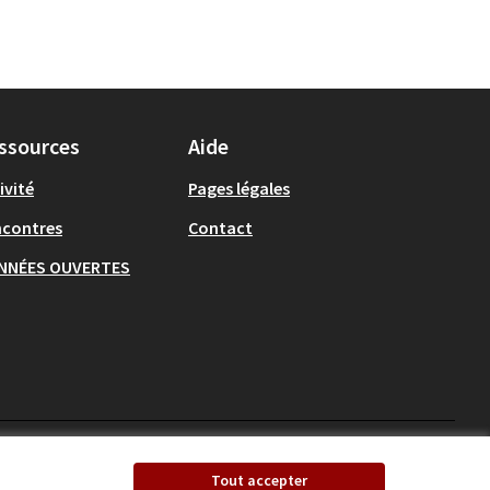
ssources
Aide
ivité
Pages légales
ncontres
Contact
NNÉES OUVERTES
Ecrivons Angers sur X
Ecrivons Angers sur
Tout accepter