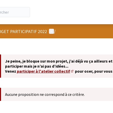
Menu utilisateur
GET PARTICIPATIF 2022
/
Je peine, je bloque sur mon projet, j’ai déjà vu ça ailleurs et
participer mais je n’ai pas d’idées...
Venez
participer à l'atelier collectif
pour oser, pour vous
(S'ouvre dans un nouvel 
Aucune proposition ne correspond à ce critère.