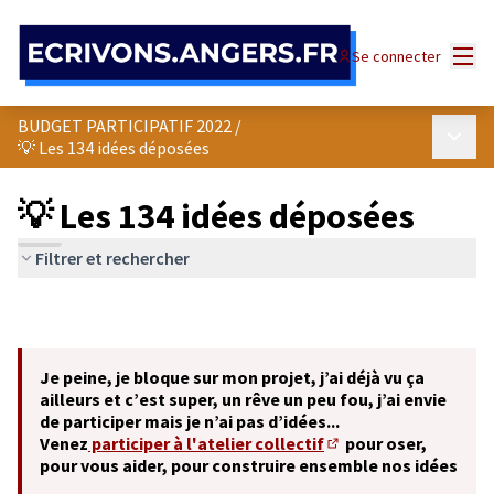
Panneau de gestion des cookies
Menu
Se connecter
BUDGET PARTICIPATIF 2022
/
Menu p
💡 Les 134 idées déposées
💡 Les 134 idées déposées
Filtrer et rechercher
Je peine, je bloque sur mon projet, j’ai déjà vu ça
ailleurs et c’est super, un rêve un peu fou, j’ai envie
de participer mais je n’ai pas d’idées...
Venez
participer à l'atelier collectif
pour oser,
(S'ouvre dans un nouve
pour vous aider, pour construire ensemble nos idées