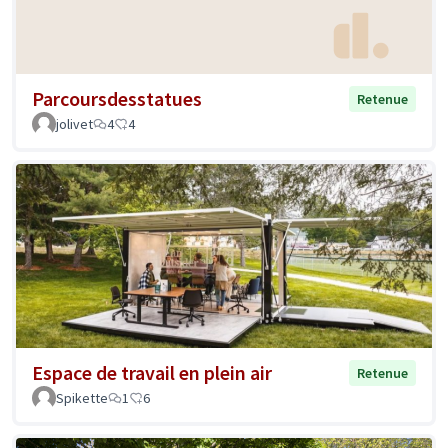
Parcoursdesstatues
Retenue
jolivet
4
4
Espace de travail en plein air
Retenue
Spikette
1
6