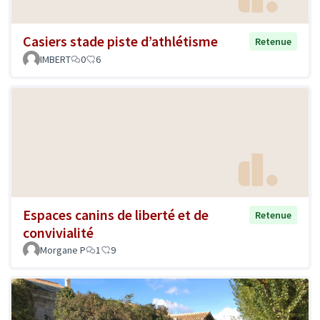
Casiers stade piste d’athlétisme
Retenue
IMBERT
0
6
Espaces canins de liberté et de
Retenue
convivialité
Morgane P
1
9