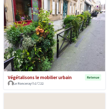
Végétalisons le mobilier urbain
Retenue
Le Ronceray
1
22