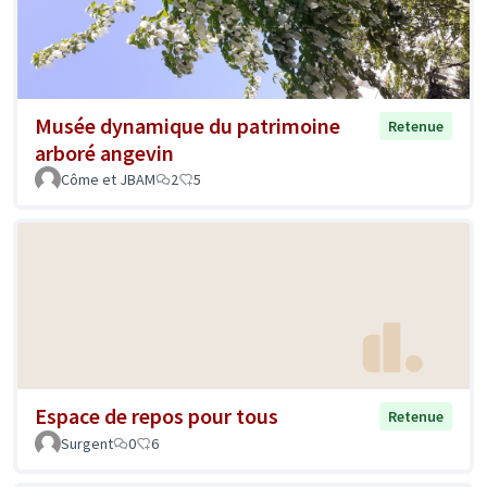
Musée dynamique du patrimoine
Retenue
arboré angevin
Côme et JBAM
2
5
Espace de repos pour tous
Retenue
Surgent
0
6