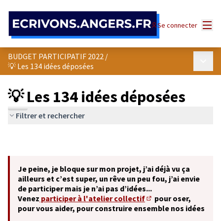
Panneau de gestion des cookies
Menu
Se connecter
BUDGET PARTICIPATIF 2022
/
Menu p
💡 Les 134 idées déposées
💡 Les 134 idées déposées
Filtrer et rechercher
Je peine, je bloque sur mon projet, j’ai déjà vu ça
ailleurs et c’est super, un rêve un peu fou, j’ai envie
de participer mais je n’ai pas d’idées...
Venez
participer à l'atelier collectif
pour oser,
(S'ouvre dans un nouve
pour vous aider, pour construire ensemble nos idées