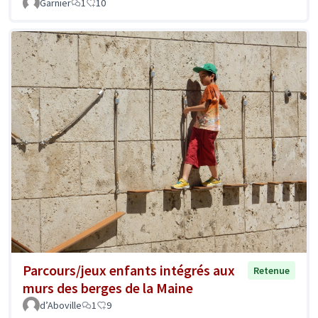
Garnier
1
10
Parcours/jeux enfants intégrés aux
Retenue
murs des berges de la Maine
d’Aboville
1
9