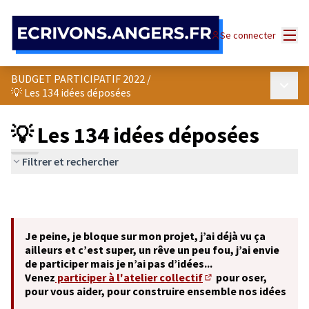
Panneau de gestion des cookies
Menu
Se connecter
BUDGET PARTICIPATIF 2022
/
Menu p
💡 Les 134 idées déposées
💡 Les 134 idées déposées
Filtrer et rechercher
Je peine, je bloque sur mon projet, j’ai déjà vu ça
ailleurs et c’est super, un rêve un peu fou, j’ai envie
de participer mais je n’ai pas d’idées...
Venez
participer à l'atelier collectif
pour oser,
(S'ouvre dans un nouve
pour vous aider, pour construire ensemble nos idées