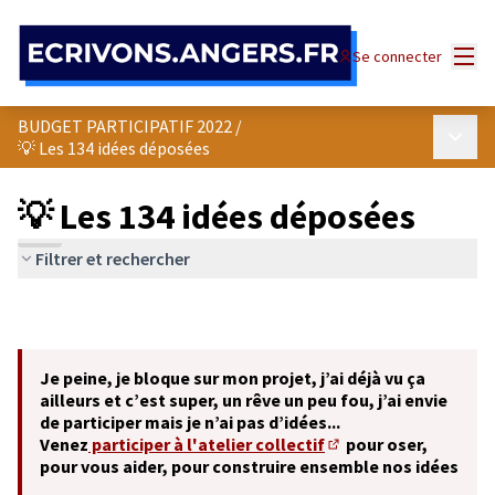
Panneau de gestion des cookies
Menu
Se connecter
BUDGET PARTICIPATIF 2022
/
Menu p
💡 Les 134 idées déposées
💡 Les 134 idées déposées
Filtrer et rechercher
Je peine, je bloque sur mon projet, j’ai déjà vu ça
ailleurs et c’est super, un rêve un peu fou, j’ai envie
de participer mais je n’ai pas d’idées...
Venez
participer à l'atelier collectif
pour oser,
(S'ouvre dans un nouve
pour vous aider, pour construire ensemble nos idées