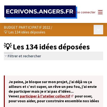
Panneau de gestion des cookies
Menu
Se connecter
BUDGET PARTICIPATIF 2022
/
Menu p
💡 Les 134 idées déposées
💡 Les 134 idées déposées
Filtrer et rechercher
Je peine, je bloque sur mon projet, j’ai déjà vu ça
ailleurs et c’est super, un rêve un peu fou, j’ai envie
de participer mais je n’ai pas d’idées...
Venez
participer à l'atelier collectif
pour oser,
(S'ouvre dans un nouve
pour vous aider, pour construire ensemble nos idées