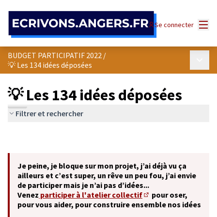
Panneau de gestion des cookies
Menu
Se connecter
BUDGET PARTICIPATIF 2022
/
Menu p
💡 Les 134 idées déposées
💡 Les 134 idées déposées
Filtrer et rechercher
Je peine, je bloque sur mon projet, j’ai déjà vu ça
ailleurs et c’est super, un rêve un peu fou, j’ai envie
de participer mais je n’ai pas d’idées...
Venez
participer à l'atelier collectif
pour oser,
(S'ouvre dans un nouve
pour vous aider, pour construire ensemble nos idées