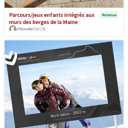
Parcours/jeux enfants intégrés aux
Retenue
murs des berges de la Maine
d’Aboville
1
9