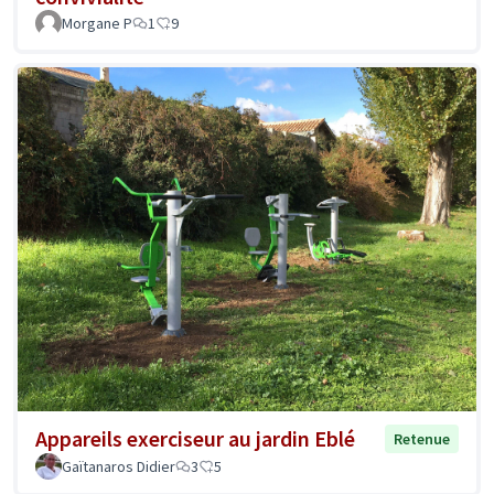
Morgane P
1
9
Appareils exerciseur au jardin Eblé
Retenue
Gaïtanaros Didier
3
5