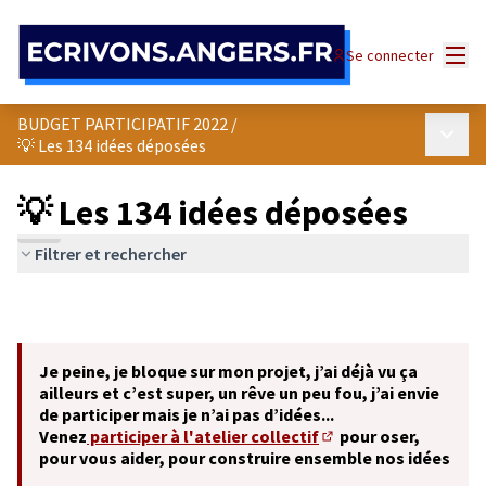
Panneau de gestion des cookies
Menu
Se connecter
BUDGET PARTICIPATIF 2022
/
Menu p
💡 Les 134 idées déposées
💡 Les 134 idées déposées
Filtrer et rechercher
Je peine, je bloque sur mon projet, j’ai déjà vu ça
ailleurs et c’est super, un rêve un peu fou, j’ai envie
de participer mais je n’ai pas d’idées...
Venez
participer à l'atelier collectif
pour oser,
(S'ouvre dans un nouve
pour vous aider, pour construire ensemble nos idées