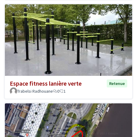
Espace fitness lanière verte
Retenue
Trabelsi Radhouane
0
1