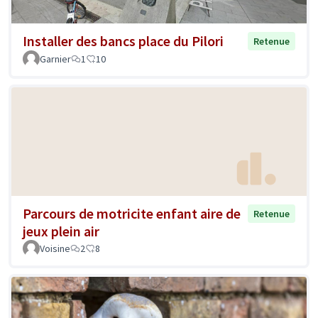
Installer des bancs place du Pilori
Retenue
Garnier
1
10
Parcours de motricite enfant aire de
Retenue
jeux plein air
Voisine
2
8