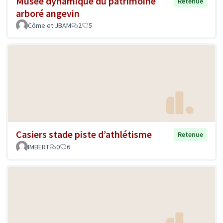
Musée dynamique du patrimoine
Retenue
arboré angevin
Côme et JBAM
2
5
Casiers stade piste d’athlétisme
Retenue
IMBERT
0
6