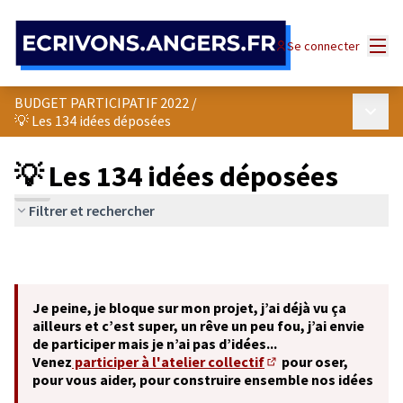
Panneau de gestion des cookies
Menu
Se connecter
BUDGET PARTICIPATIF 2022
/
Menu p
💡 Les 134 idées déposées
💡 Les 134 idées déposées
Filtrer et rechercher
Je peine, je bloque sur mon projet, j’ai déjà vu ça
ailleurs et c’est super, un rêve un peu fou, j’ai envie
de participer mais je n’ai pas d’idées...
Venez
participer à l'atelier collectif
pour oser,
(S'ouvre dans un nouve
pour vous aider, pour construire ensemble nos idées