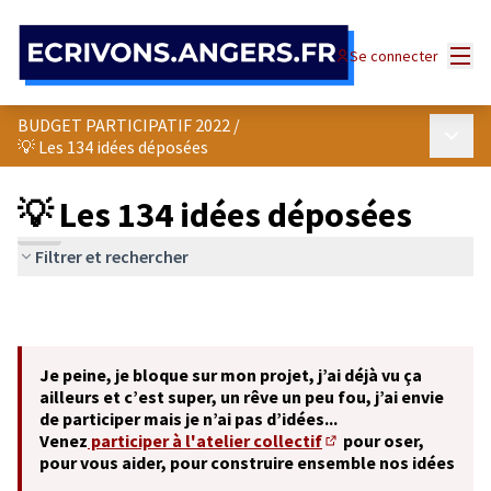
Panneau de gestion des cookies
Menu
Se connecter
BUDGET PARTICIPATIF 2022
/
Menu p
💡 Les 134 idées déposées
💡 Les 134 idées déposées
Filtrer et rechercher
Je peine, je bloque sur mon projet, j’ai déjà vu ça
ailleurs et c’est super, un rêve un peu fou, j’ai envie
de participer mais je n’ai pas d’idées...
Venez
participer à l'atelier collectif
pour oser,
(S'ouvre dans un nouve
pour vous aider, pour construire ensemble nos idées