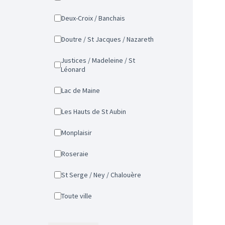
Deux-Croix / Banchais
Doutre / St Jacques / Nazareth
Justices / Madeleine / St
Léonard
Lac de Maine
Les Hauts de St Aubin
Monplaisir
Roseraie
St Serge / Ney / Chalouère
Toute ville