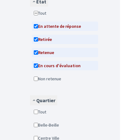
État
Tout
En attente de réponse
Retirée
Retenue
En cours d'évaluation
Non retenue
Quartier
Tout
Belle-Beille
Centre Ville