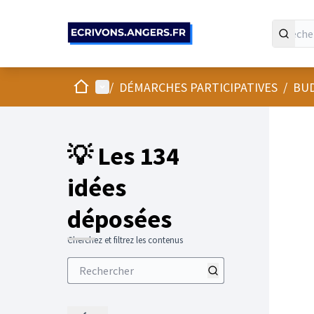
Panneau de gestion des cookies
Accueil
Menu principal
/
DÉMARCHES PARTICIPATIVES
/
BUD
💡 Les 134
idées
déposées
Cherchez et filtrez les contenus