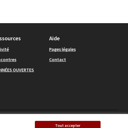
ssources
Aide
ivité
Pages légales
ncontres
Contact
NNÉES OUVERTES
Ecrivons Angers sur X
Ecrivons Angers sur
Tout accepter