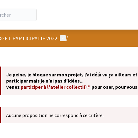
Menu utilisateur
GET PARTICIPATIF 2022
/
Je peine, je bloque sur mon projet, j’ai déjà vu ça ailleurs et
participer mais je n’ai pas d’idées...
Venez
participer à l'atelier collectif
pour oser, pour vous
(S'ouvre dans un nouvel 
Aucune proposition ne correspond à ce critère.