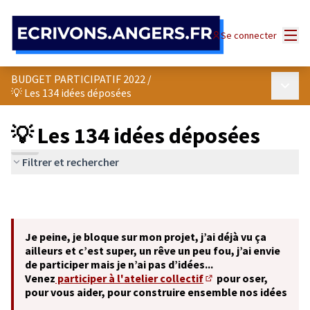
Panneau de gestion des cookies
Menu
Se connecter
BUDGET PARTICIPATIF 2022
/
Menu p
💡 Les 134 idées déposées
💡 Les 134 idées déposées
Filtrer et rechercher
Je peine, je bloque sur mon projet, j’ai déjà vu ça
ailleurs et c’est super, un rêve un peu fou, j’ai envie
de participer mais je n’ai pas d’idées...
Venez
participer à l'atelier collectif
pour oser,
(S'ouvre dans un nouve
pour vous aider, pour construire ensemble nos idées