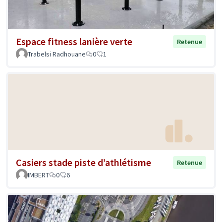
Espace fitness lanière verte
Retenue
Trabelsi Radhouane
0
1
Casiers stade piste d’athlétisme
Retenue
IMBERT
0
6