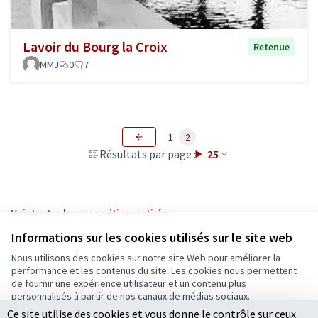
Lavoir du Bourg la Croix
Retenue
MMJ
0
7
1
2
Résultats par page :
25
Voir toutes les propositions retirées
Informations sur les cookies utilisés sur le site web
Nous utilisons des cookies sur notre site Web pour améliorer la
Conditions d'utilisation
performance et les contenus du site. Les cookies nous permettent
Paramètres des cookies
de fournir une expérience utilisateur et un contenu plus
Ecrivons Angers sur X
Ecrivons Angers sur Facebook
personnalisés à partir de nos canaux de médias sociaux.
(Lien externe)
(Lien externe)
Ce site utilise des cookies et vous donne le contrôle sur ceux
Tout accepter