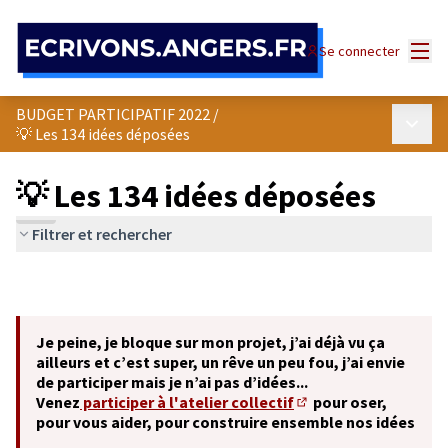
Panneau de gestion des cookies
Menu
Se connecter
BUDGET PARTICIPATIF 2022
/
Menu p
💡 Les 134 idées déposées
💡 Les 134 idées déposées
Filtrer et rechercher
Je peine, je bloque sur mon projet, j’ai déjà vu ça
ailleurs et c’est super, un rêve un peu fou, j’ai envie
de participer mais je n’ai pas d’idées...
Venez
participer à l'atelier collectif
pour oser,
(S'ouvre dans un nouve
pour vous aider, pour construire ensemble nos idées