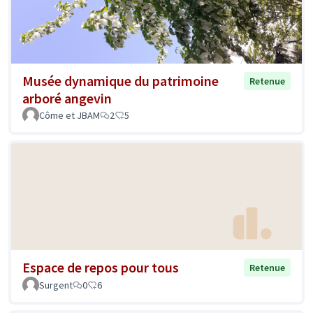
Musée dynamique du patrimoine
Retenue
arboré angevin
Côme et JBAM
2
5
Espace de repos pour tous
Retenue
Surgent
0
6