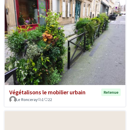
Végétalisons le mobilier urbain
Retenue
Le Ronceray
1
22