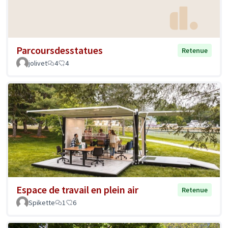
Parcoursdesstatues
Retenue
jolivet
4
4
Espace de travail en plein air
Retenue
Spikette
1
6