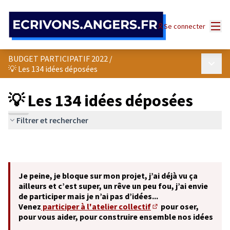
Panneau de gestion des cookies
Menu
Se connecter
BUDGET PARTICIPATIF 2022
/
Menu p
💡 Les 134 idées déposées
💡 Les 134 idées déposées
Filtrer et rechercher
Je peine, je bloque sur mon projet, j’ai déjà vu ça
ailleurs et c’est super, un rêve un peu fou, j’ai envie
de participer mais je n’ai pas d’idées...
Venez
participer à l'atelier collectif
pour oser,
(S'ouvre dans un nouve
pour vous aider, pour construire ensemble nos idées