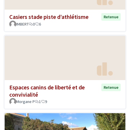
Casiers stade piste d’athlétisme
Retenue
IMBERT
0
6
Espaces canins de liberté et de
Retenue
convivialité
Morgane P
1
9