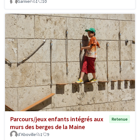
Garnier
1
10
Parcours/jeux enfants intégrés aux
Retenue
murs des berges de la Maine
d’Aboville
1
9