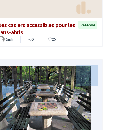
Des casiers accessibles pour les
Retenue
sans-abris
Raph
6
25