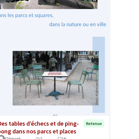
Des tables d’échecs et de ping-
Retenue
pong dans nos parcs et places
Clément
2
16