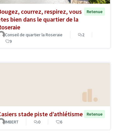
Bougez, courrez, respirez, vous
Retenue
êtes bien dans le quartier de la
Roseraie
Conseil de quartier la Roseraie
2
9
Casiers stade piste d’athlétisme
Retenue
IMBERT
0
6