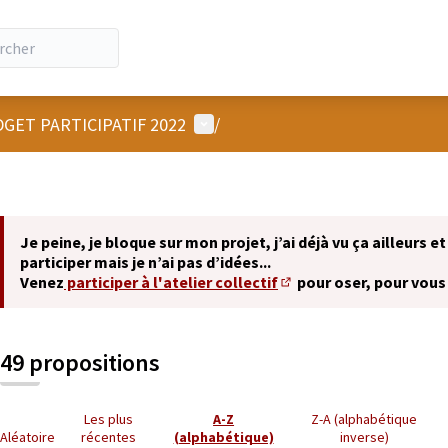
Menu utilisateur
GET PARTICIPATIF 2022
/
Je peine, je bloque sur mon projet, j’ai déjà vu ça ailleurs et
participer mais je n’ai pas d’idées...
Venez
participer à l'atelier collectif
pour oser, pour vous
(S'ouvre dans un nouvel 
49 propositions
Les plus
A-Z
Z-A (alphabétique
Aléatoire
récentes
(alphabétique)
inverse)