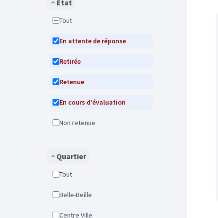
État
Tout
En attente de réponse
Retirée
Retenue
En cours d'évaluation
Non retenue
Quartier
Tout
Belle-Beille
Centre Ville