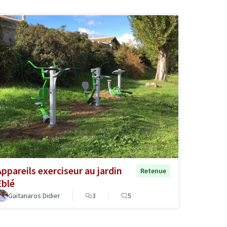
Appareils exerciseur au jardin
Retenue
Eblé
Gaïtanaros Didier
3
5