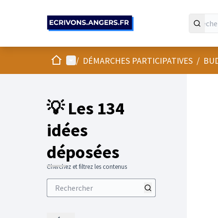
Panneau de gestion des cookies
Accueil
Menu principal
/
DÉMARCHES PARTICIPATIVES
/
BUD
💡 Les 134
idées
déposées
Cherchez et filtrez les contenus