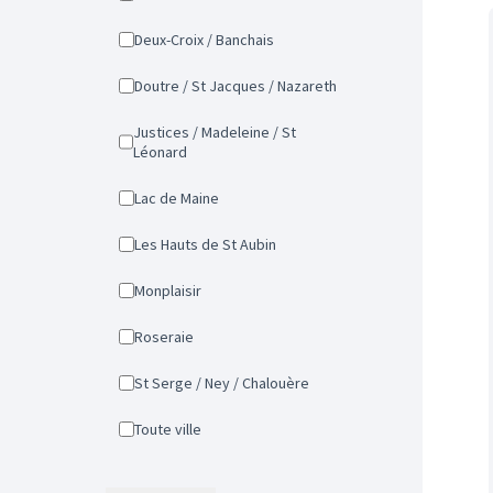
Deux-Croix / Banchais
Doutre / St Jacques / Nazareth
Justices / Madeleine / St
Léonard
Lac de Maine
Les Hauts de St Aubin
Monplaisir
Roseraie
St Serge / Ney / Chalouère
Toute ville