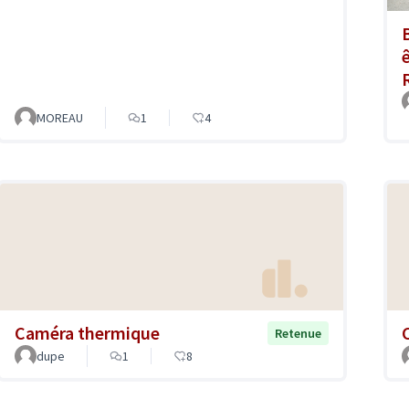
MOREAU
1
4
Caméra thermique
Retenue
dupe
1
8