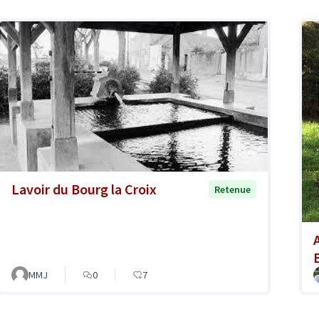
Lavoir du Bourg la Croix
Retenue
MMJ
0
7