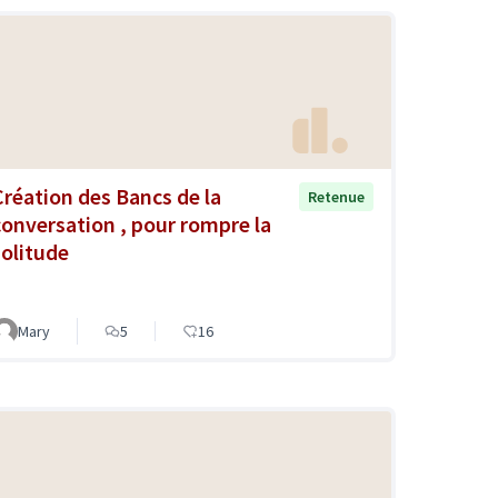
Création des Bancs de la
Retenue
conversation , pour rompre la
solitude
Mary
5
16