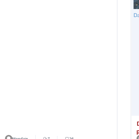
Mondain
7
26