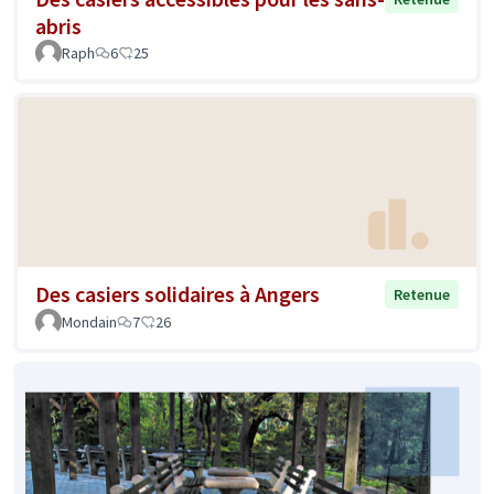
abris
Raph
6
25
Des casiers solidaires à Angers
Retenue
Mondain
7
26