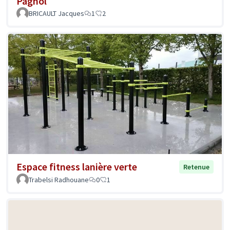
Pagnol
BRICAULT Jacques
1
2
Espace fitness lanière verte
Retenue
Trabelsi Radhouane
0
1