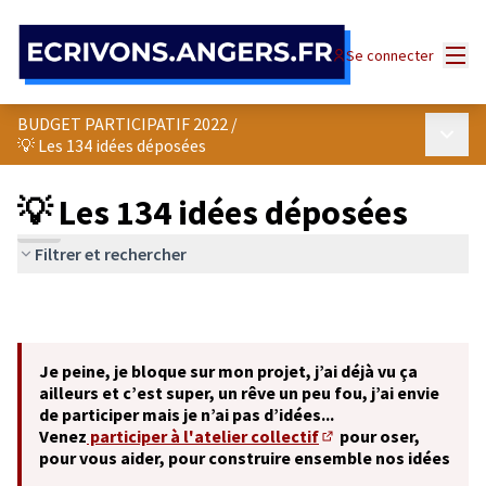
Panneau de gestion des cookies
Menu
Se connecter
BUDGET PARTICIPATIF 2022
/
Menu p
💡 Les 134 idées déposées
💡 Les 134 idées déposées
Filtrer et rechercher
Je peine, je bloque sur mon projet, j’ai déjà vu ça
ailleurs et c’est super, un rêve un peu fou, j’ai envie
de participer mais je n’ai pas d’idées...
Venez
participer à l'atelier collectif
pour oser,
(S'ouvre dans un nouve
pour vous aider, pour construire ensemble nos idées