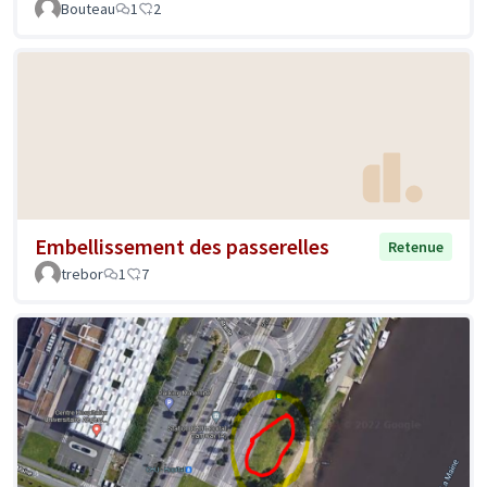
Bouteau
1
2
Embellissement des passerelles
Retenue
trebor
1
7