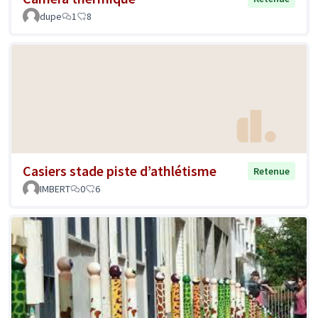
dupe
1
8
Casiers stade piste d’athlétisme
Retenue
IMBERT
0
6