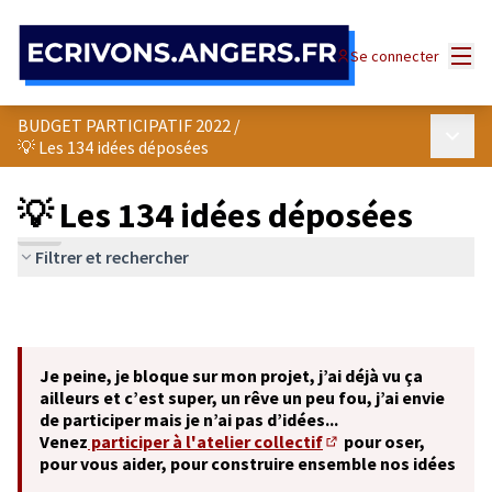
Panneau de gestion des cookies
Menu
Se connecter
BUDGET PARTICIPATIF 2022
/
Menu p
💡 Les 134 idées déposées
💡 Les 134 idées déposées
Filtrer et rechercher
Je peine, je bloque sur mon projet, j’ai déjà vu ça
ailleurs et c’est super, un rêve un peu fou, j’ai envie
de participer mais je n’ai pas d’idées...
Venez
participer à l'atelier collectif
pour oser,
(S'ouvre dans un nouve
pour vous aider, pour construire ensemble nos idées