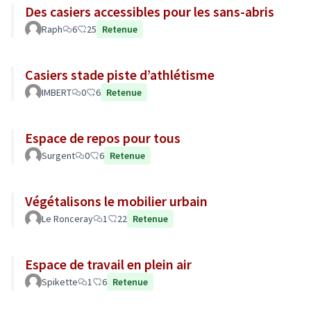
Des casiers accessibles pour les sans-abris
Raph
6
25
Retenue
Casiers stade piste d’athlétisme
IMBERT
0
6
Retenue
Espace de repos pour tous
Surgent
0
6
Retenue
Végétalisons le mobilier urbain
Le Ronceray
1
22
Retenue
Espace de travail en plein air
Spikette
1
6
Retenue