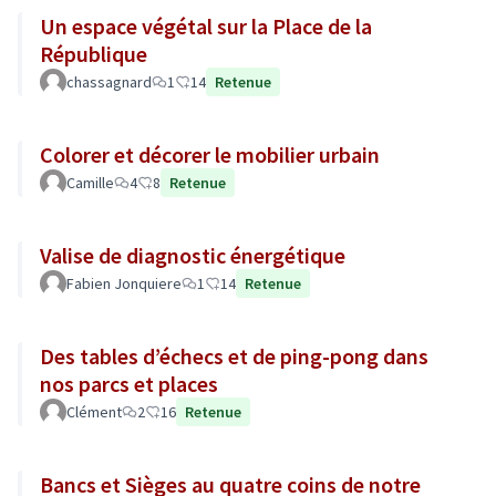
Un espace végétal sur la Place de la
République
chassagnard
1
14
Retenue
Colorer et décorer le mobilier urbain
Camille
4
8
Retenue
Valise de diagnostic énergétique
Fabien Jonquiere
1
14
Retenue
Des tables d’échecs et de ping-pong dans
nos parcs et places
Clément
2
16
Retenue
Bancs et Sièges au quatre coins de notre