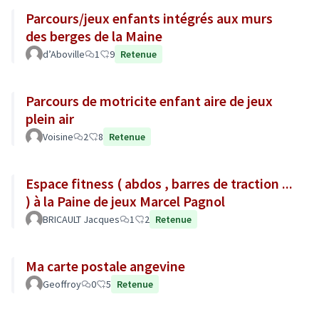
Parcours/jeux enfants intégrés aux murs
des berges de la Maine
d’Aboville
1
9
Retenue
Parcours de motricite enfant aire de jeux
plein air
Voisine
2
8
Retenue
Espace fitness ( abdos , barres de traction ...
) à la Paine de jeux Marcel Pagnol
BRICAULT Jacques
1
2
Retenue
Ma carte postale angevine
Geoffroy
0
5
Retenue