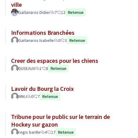
ville
Gaïtanaros Didier
7
12
Retenue
Informations Branchées
Gaitanaros Isabelle
0
3
Retenue
Creer des espaces pour les chiens
DUSEAUX
1
8
Retenue
Lavoir du Bourg la Croix
MMJ
0
7
Retenue
Tribune pour le public sur le terrain de
Hockey sur gazon
regis barille
4
17
Retenue