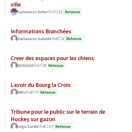
ville
Gaïtanaros Didier
7
12
Retenue
Informations Branchées
Gaitanaros Isabelle
0
3
Retenue
Creer des espaces pour les chiens
DUSEAUX
1
8
Retenue
Lavoir du Bourg la Croix
MMJ
0
7
Retenue
Tribune pour le public sur le terrain de
Hockey sur gazon
regis barille
4
17
Retenue