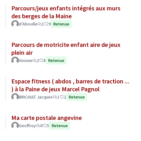
Parcours/jeux enfants intégrés aux murs
des berges de la Maine
d’Aboville
1
9
Retenue
Parcours de motricite enfant aire de jeux
plein air
Voisine
2
8
Retenue
Espace fitness ( abdos , barres de traction ...
) à la Paine de jeux Marcel Pagnol
BRICAULT Jacques
1
2
Retenue
Ma carte postale angevine
Geoffroy
0
5
Retenue