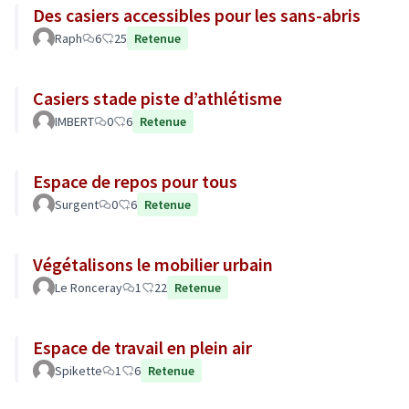
Des casiers accessibles pour les sans-abris
Raph
6
25
Retenue
Casiers stade piste d’athlétisme
IMBERT
0
6
Retenue
Espace de repos pour tous
Surgent
0
6
Retenue
Végétalisons le mobilier urbain
Le Ronceray
1
22
Retenue
Espace de travail en plein air
Spikette
1
6
Retenue