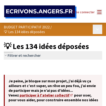
Panneau de gestion des cookies
Menu
Se connecter
BUDGET PARTICIPATIF 2022
/
Menu p
💡 Les 134 idées déposées
💡 Les 134 idées déposées
Filtrer et rechercher
Je peine, je bloque sur mon projet, j’ai déjà vu ça
ailleurs et c’est super, un rêve un peu fou, j’ai envie
de participer mais je n’ai pas d’idées...
Venez
participer à l'atelier collectif
pour oser,
(S'ouvre dans un nouve
pour vous aider, pour construire ensemble nos idées