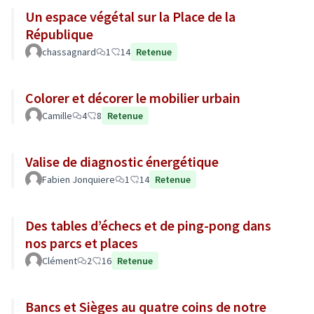
Un espace végétal sur la Place de la
République
chassagnard
1
14
Retenue
Colorer et décorer le mobilier urbain
Camille
4
8
Retenue
Valise de diagnostic énergétique
Fabien Jonquiere
1
14
Retenue
Des tables d’échecs et de ping-pong dans
nos parcs et places
Clément
2
16
Retenue
Bancs et Sièges au quatre coins de notre