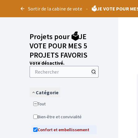
Panneau de gestion des cookies
Sortir de la cabine de vote
-
🗳️JE VOTE POUR ME
Projets pour 🗳️JE
VOTE POUR MES 5
PROJETS FAVORIS
Vote désactivé.
Catégorie
Tout
Bien-être et convivialité
Confort et embellissement