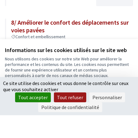
8/ Améliorer le confort des déplacements sur
voies pavées
Confort et embellissement
200 000 €
Informations sur les cookies utilisés sur le site web
Nous utilisons des cookies sur notre site Web pour améliorer la
performance et les contenus du site. Les cookies nous permettent
de fournir une expérience utilisateur et un contenu plus
12/ Voie piétonne et cyclable jusqu’au parc du
personnalisés à partir de nos canaux de médias sociaux.
Hutreau
Ce site utilise des cookies et vous donne le contrôle sur ceux
Tout accepter
Confort et embellissement
que vous souhaitez activer
Accepter seulement les cookies essentiels
250 000 €
Tout accepter
Tout refuser
Personnaliser
Paramètres
Politique de confidentialité