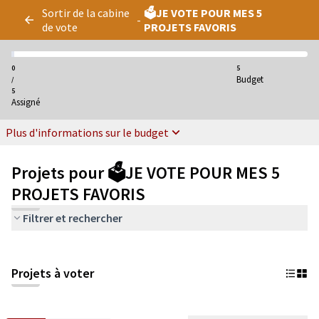
Panneau de gestion des cookies
Sortir de la cabine
🗳️JE VOTE POUR MES 5
-
de vote
PROJETS FAVORIS
0
5
Budget
/
5
Assigné
Plus d'informations sur le budget
Projets pour 🗳️JE VOTE POUR MES 5
PROJETS FAVORIS
Filtrer et rechercher
Projets à voter