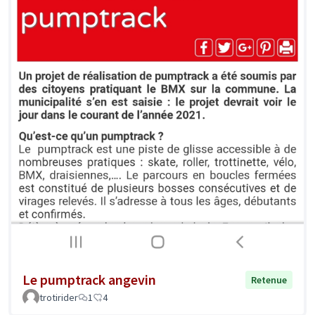
Le pumptrack angevin
Retenue
trotirider
1
4