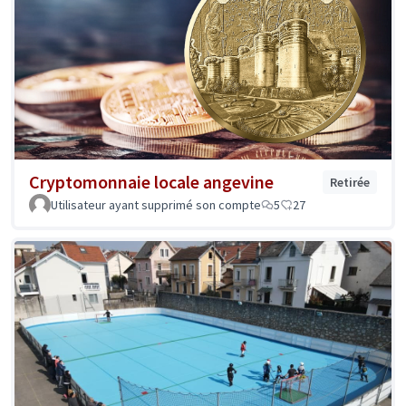
Cryptomonnaie locale angevine
Retirée
Utilisateur ayant supprimé son compte
5
27