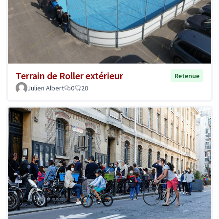
Terrain de Roller extérieur
Retenue
Julien Albert
0
20