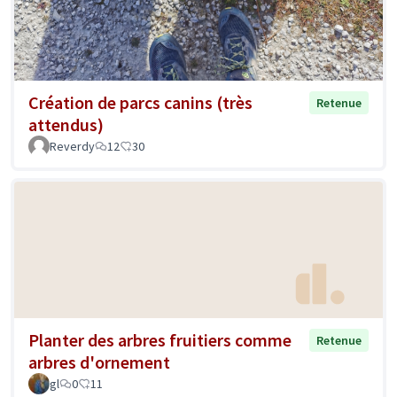
Création de parcs canins (très
Retenue
attendus)
Reverdy
12
30
Planter des arbres fruitiers comme
Retenue
arbres d'ornement
gl
0
11