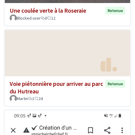
Une coulée verte à la Roseraie
Retenue
Blocked user
0
12
Voie piétonnière pour arriver au parc
Retenue
du Hutreau
Martin
1
24