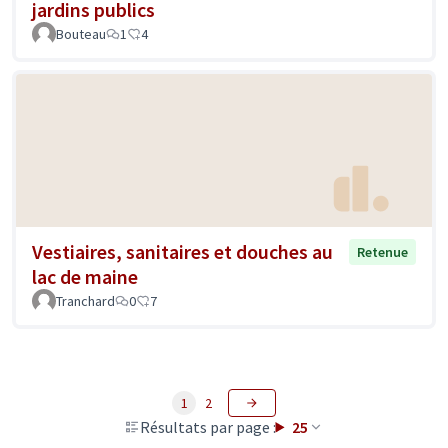
jardins publics
Bouteau
1
4
Vestiaires, sanitaires et douches au
Retenue
lac de maine
Tranchard
0
7
1
2
Résultats par page :
25