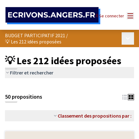
Panneau de gestion des cookies
Menu
Se connecter
BUDGET PARTICIPATIF 2021
/
Menu p
💡 Les 212 idées proposées
💡 Les 212 idées proposées
Filtrer et rechercher
50 propositions
Classement des propositions par :