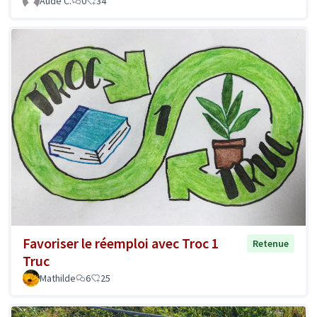
Aude C.
0
34
Favoriser le réemploi avec Troc 1
Retenue
Truc
Mathilde
6
25