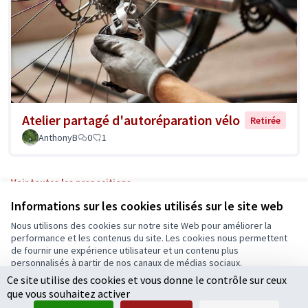
Atelier partagé d'autoréparation vélo
Retirée
AnthonyB
0
1
Voir toutes les propositions
Informations sur les cookies utilisés sur le site web
Nous utilisons des cookies sur notre site Web pour améliorer la
Conditions d'utilisation
performance et les contenus du site. Les cookies nous permettent
Paramètres des cookies
de fournir une expérience utilisateur et un contenu plus
Ecrivons Angers sur X
Ecrivons Angers sur Facebook
personnalisés à partir de nos canaux de médias sociaux.
(Lien externe)
(Lien externe)
Ce site utilise des cookies et vous donne le contrôle sur ceux
Tout accepter
que vous souhaitez activer
Accepter seulement les cookies essentiels