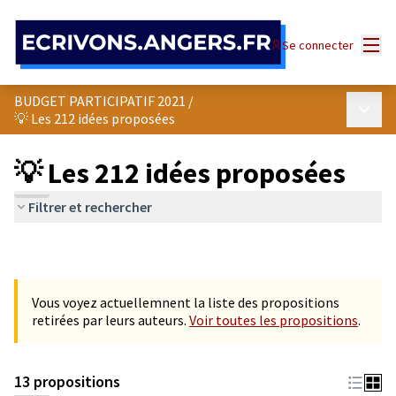
Panneau de gestion des cookies
Menu
Se connecter
BUDGET PARTICIPATIF 2021
/
Menu p
💡 Les 212 idées proposées
💡 Les 212 idées proposées
Filtrer et rechercher
Vous voyez actuellemnent la liste des propositions
retirées par leurs auteurs.
Voir toutes les propositions
.
13 propositions