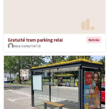
Gratuité tram parking relai
Retirée
Alice Corby
0
0