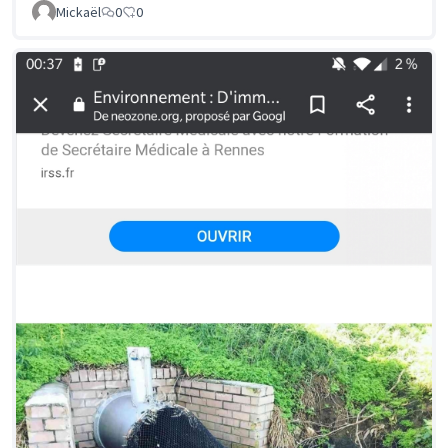
Mickaël
0
0