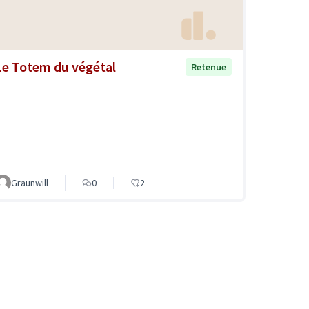
Le Totem du végétal
Retenue
Graunwill
0
2