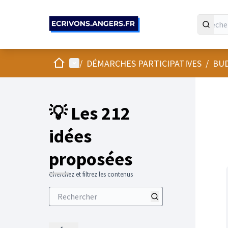
Panneau de gestion des cookies
Accueil
Menu principal
/
DÉMARCHES PARTICIPATIVES
/
BUD
💡 Les 212
idées
proposées
Cherchez et filtrez les contenus