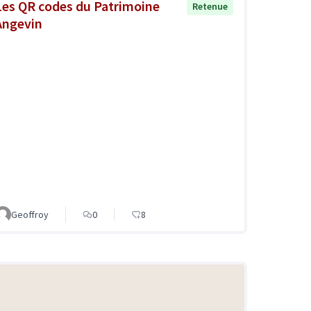
Les QR codes du Patrimoine
Retenue
Angevin
Geoffroy
0
8