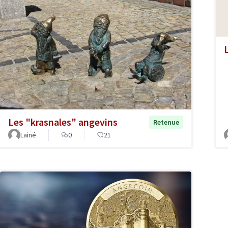
Les "krasnales" angevins
Retenue
Lainé
0
21