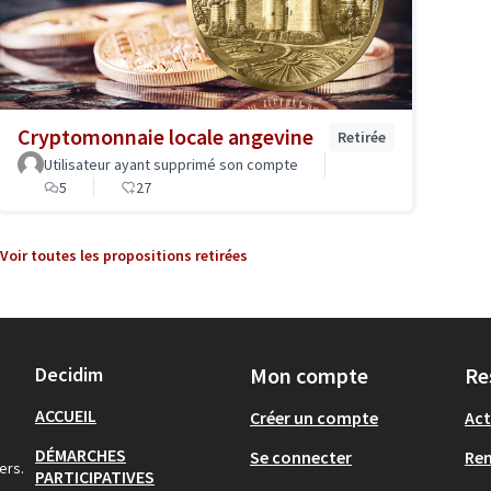
Cryptomonnaie locale angevine
Retirée
Utilisateur ayant supprimé son compte
5
27
Voir toutes les propositions retirées
Decidim
Mon compte
Re
ACCUEIL
Créer un compte
Act
DÉMARCHES
Se connecter
Re
ers.
PARTICIPATIVES