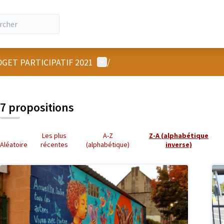
Menu utilisateur
GET PARTICIPATIF 2021
/
7 propositions
Les plus
A-Z
Z-A (alphabétique
Aléatoire
récentes
(alphabétique)
inverse)