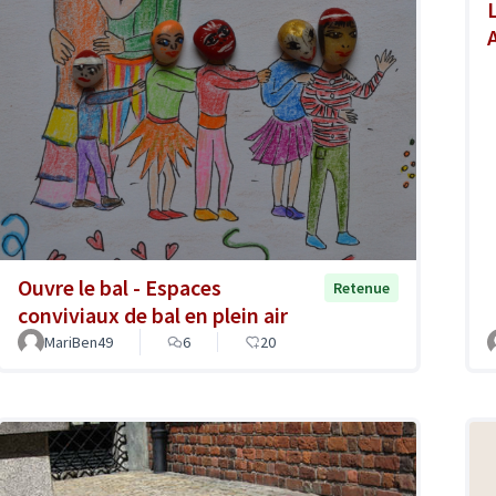
Ouvre le bal - Espaces
Retenue
conviviaux de bal en plein air
MariBen49
6
20