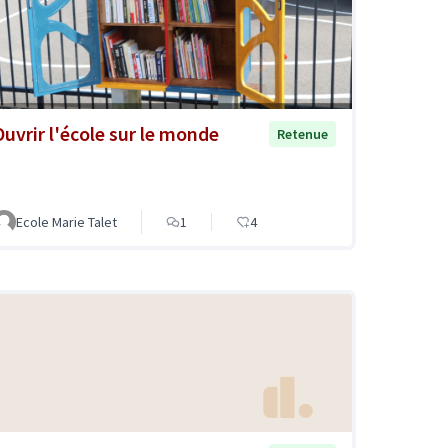
Ouvrir l'école sur le monde
Retenue
Ecole Marie Talet
1
4