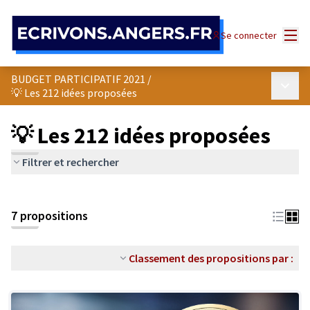
Panneau de gestion des cookies
Menu
Se connecter
BUDGET PARTICIPATIF 2021
/
Menu p
💡 Les 212 idées proposées
💡 Les 212 idées proposées
Filtrer et rechercher
7 propositions
Classement des propositions par :