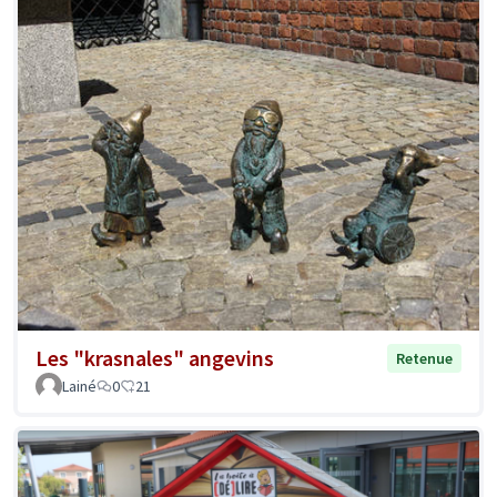
Les "krasnales" angevins
Retenue
Lainé
0
21