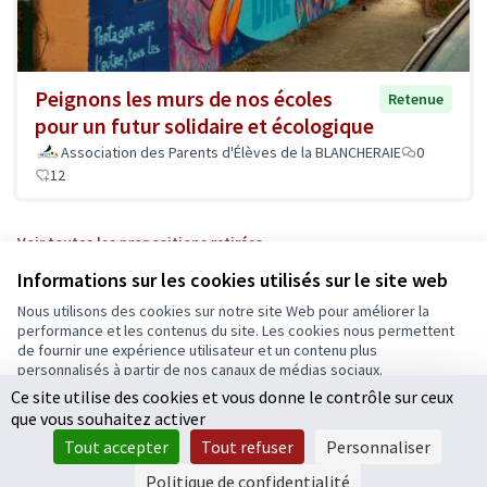
Peignons les murs de nos écoles
Retenue
pour un futur solidaire et écologique
Association des Parents d'Élèves de la BLANCHERAIE
0
12
Voir toutes les propositions retirées
Informations sur les cookies utilisés sur le site web
Nous utilisons des cookies sur notre site Web pour améliorer la
Conditions d'utilisation
performance et les contenus du site. Les cookies nous permettent
Paramètres des cookies
de fournir une expérience utilisateur et un contenu plus
Ecrivons Angers sur X
Ecrivons Angers sur Facebook
personnalisés à partir de nos canaux de médias sociaux.
(Lien externe)
(Lien externe)
Ce site utilise des cookies et vous donne le contrôle sur ceux
Tout accepter
que vous souhaitez activer
Accepter seulement les cookies essentiels
Tout accepter
Tout refuser
Personnaliser
Licence Cre
(Lien extern
Paramètres
(Lien externe)
Site réalisé grâce au
logiciel libre Decidim
.
Politique de confidentialité