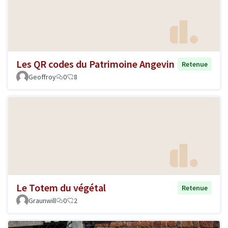
Les QR codes du Patrimoine Angevin
Retenue
Geoffroy
0
8
Le Totem du végétal
Retenue
Graunwill
0
2