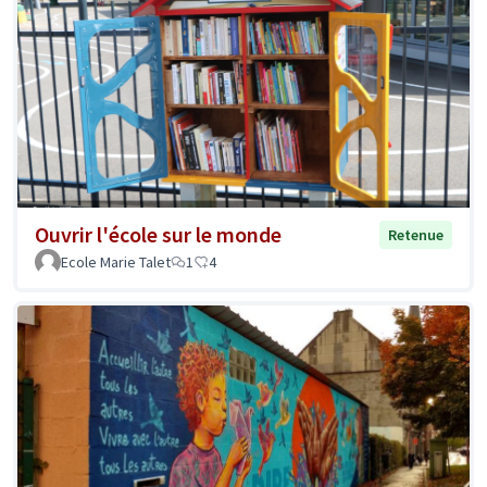
Ouvrir l'école sur le monde
Retenue
Ecole Marie Talet
1
4