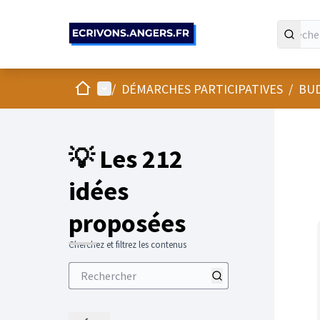
Panneau de gestion des cookies
Accueil
Menu principal
/
DÉMARCHES PARTICIPATIVES
/
BUD
💡 Les 212
idées
proposées
Cherchez et filtrez les contenus