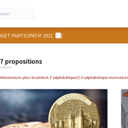
Menu utilisateur
GET PARTICIPATIF 2021
/
7 propositions
Aléatoire
Les plus récentes
A-Z (alphabétique)
Z-A (alphabétique inverse)
Le