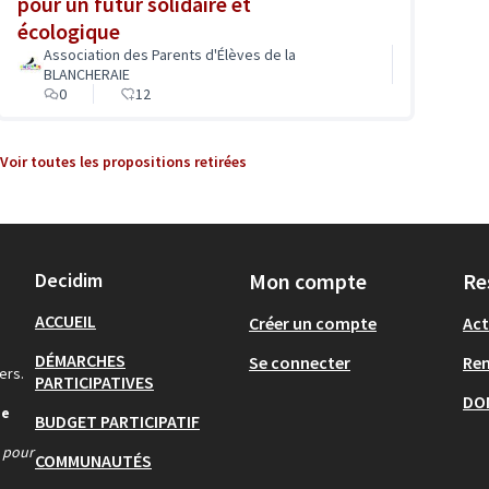
pour un futur solidaire et
écologique
Association des Parents d'Élèves de la
BLANCHERAIE
0
12
Voir toutes les propositions retirées
Decidim
Mon compte
Re
ACCUEIL
Créer un compte
Act
DÉMARCHES
Se connecter
Re
ers.
PARTICIPATIVES
DO
de
BUDGET PARTICIPATIF
s pour
COMMUNAUTÉS