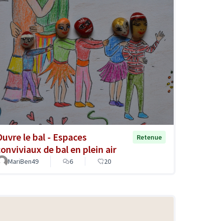
Ouvre le bal - Espaces
Retenue
conviviaux de bal en plein air
MariBen49
6
20