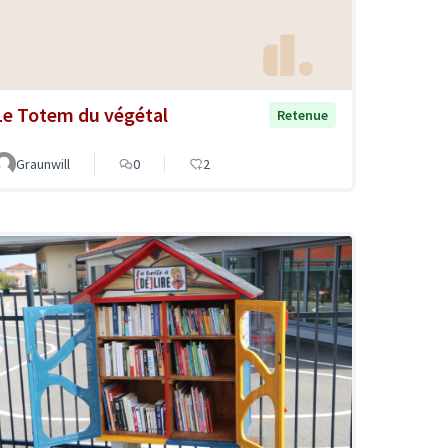
Le Totem du végétal
Retenue
Graunwill
0
2