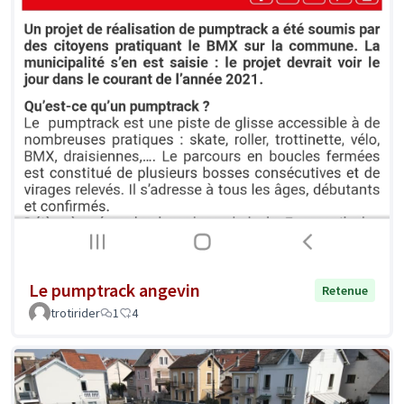
Le pumptrack angevin
Retenue
trotirider
1
4