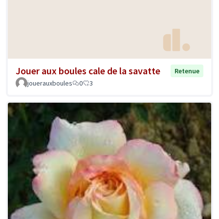
Jouer aux boules cale de la savatte
Retenue
jouerauxboules
0
3