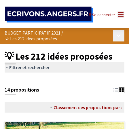
Panneau de gestion des cookies
Menu
Se connecter
BUDGET PARTICIPATIF 2021
/
Menu p
💡 Les 212 idées proposées
💡 Les 212 idées proposées
Filtrer et rechercher
14 propositions
Classement des propositions par :