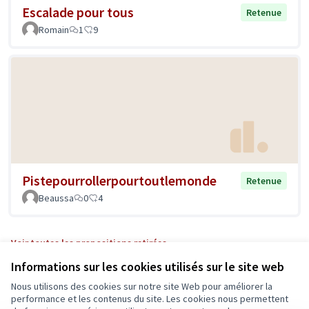
Escalade pour tous
Retenue
Romain
1
9
Pistepourrollerpourtoutlemonde
Retenue
Beaussa
0
4
Voir toutes les propositions retirées
Informations sur les cookies utilisés sur le site web
Nous utilisons des cookies sur notre site Web pour améliorer la
Conditions d'utilisation
performance et les contenus du site. Les cookies nous permettent
Paramètres des cookies