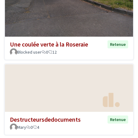
Une coulée verte à la Roseraie
Retenue
Blocked user
0
12
Destructeursdedocuments
Retenue
Mary
0
4