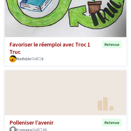
Favoriser le réemploi avec Troc 1
Retenue
Truc
Mathilde
0
8
Polleniser l’avenir
Retenue
Fromage
0
20