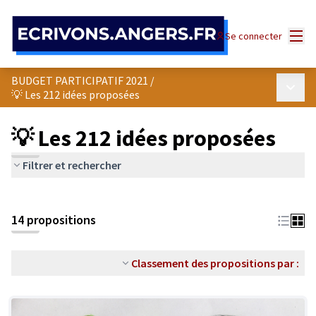
Panneau de gestion des cookies
Menu
Se connecter
BUDGET PARTICIPATIF 2021
/
Menu p
💡 Les 212 idées proposées
💡 Les 212 idées proposées
Filtrer et rechercher
14 propositions
Classement des propositions par :