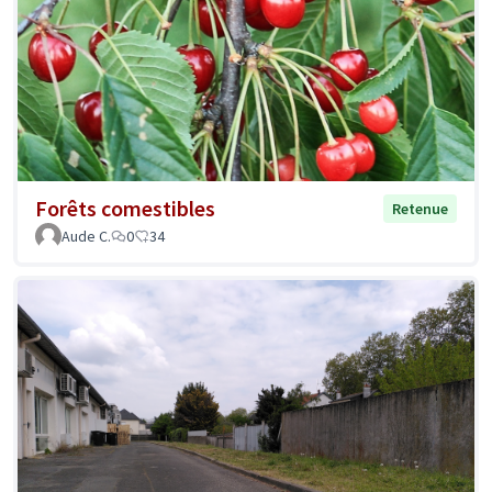
Forêts comestibles
Retenue
Aude C.
0
34