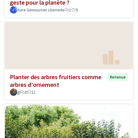
geste pour la planète ?
Aure Genouvrier Lhermite
1
9
Planter des arbres fruitiers comme
Retenue
arbres d'ornement
gl
0
11