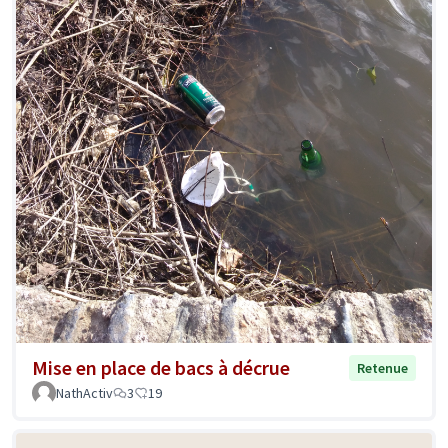
Mise en place de bacs à décrue
Retenue
NathActiv
3
19