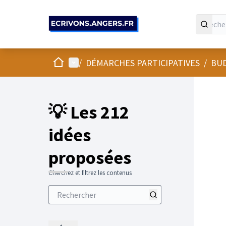
Panneau de gestion des cookies
Accueil
Menu principal
/
DÉMARCHES PARTICIPATIVES
/
BUD
💡 Les 212
idées
proposées
Cherchez et filtrez les contenus