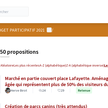
Menu utilisateur
GET PARTICIPATIF 2021
/
50 propositions
Aléatoire
Les plus récentes
A-Z (alphabétique)
Z-A (alphabétique inverse)
Le
Marché en partie couvert place Lafayette. Aména
âgée qui représentent plus de 50% des visiteurs d
Herve Birot
24
29
Retenue
Création de parcs canins (très attendus)