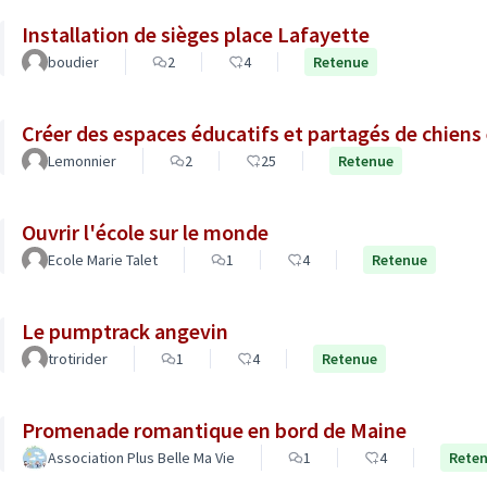
Installation de sièges place Lafayette
boudier
2
4
Retenue
Créer des espaces éducatifs et partagés de chiens 
Lemonnier
2
25
Retenue
Ouvrir l'école sur le monde
Ecole Marie Talet
1
4
Retenue
Le pumptrack angevin
trotirider
1
4
Retenue
Promenade romantique en bord de Maine
Association Plus Belle Ma Vie
1
4
Rete