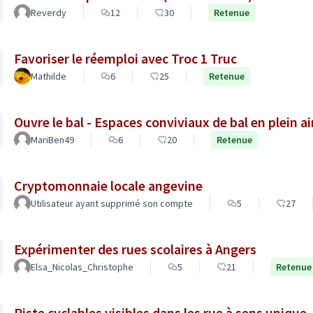
Reverdy
12
30
Retenue
Favoriser le réemploi avec Troc 1 Truc
Mathilde
6
25
Retenue
Ouvre le bal - Espaces conviviaux de bal en plein a
MariBen49
6
20
Retenue
Cryptomonnaie locale angevine
Utilisateur ayant supprimé son compte
5
27
Expérimenter des rues scolaires à Angers
Elsa_Nicolas_Christophe
5
21
Retenue
Piste cyclables visibles dans les rue à sens unique