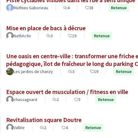
Mathieu Gaborieau
4
38
Retenue
Mise en place de bacs à décrue
NathActiv
3
19
Retenue
Une oasis en centre-ville : transformer une friche 
pédagogique, îlot de fraîcheur le long du parking
Les jardins de chanzy
3
19
Retenue
Espace ouvert de musculation / fitness en ville
chassagnard
2
5
Retenue
Revitalisation square Doutre
Vallée
2
4
Retenue