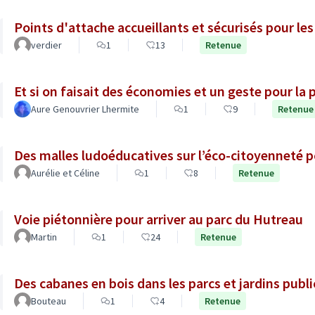
Points d'attache accueillants et sécurisés pour les
verdier
1
13
Retenue
Et si on faisait des économies et un geste pour la 
Aure Genouvrier Lhermite
1
9
Retenue
Des malles ludoéducatives sur l’éco-citoyenneté 
Aurélie et Céline
1
8
Retenue
Voie piétonnière pour arriver au parc du Hutreau
Martin
1
24
Retenue
Des cabanes en bois dans les parcs et jardins publ
Bouteau
1
4
Retenue