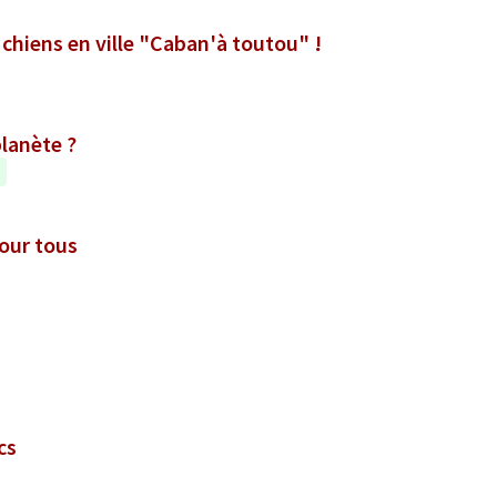
 chiens en ville "Caban'à toutou" !
planète ?
pour tous
ics