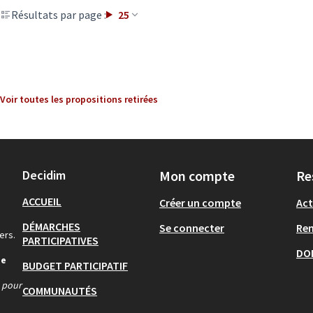
Résultats par page :
25
Voir toutes les propositions retirées
Decidim
Mon compte
Re
ACCUEIL
Créer un compte
Act
DÉMARCHES
Se connecter
Re
ers.
PARTICIPATIVES
DO
de
BUDGET PARTICIPATIF
s pour
COMMUNAUTÉS