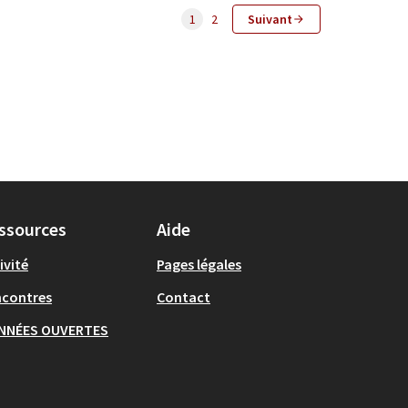
1
2
Suivant
ssources
Aide
ivité
Pages légales
ncontres
Contact
NNÉES OUVERTES