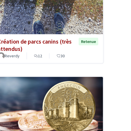
Création de parcs canins (très
Retenue
attendus)
Reverdy
12
30