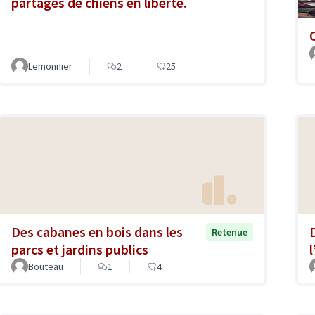
partagés de chiens en liberté.
Lemonnier
2
25
Des cabanes en bois dans les
Retenue
parcs et jardins publics
Bouteau
1
4