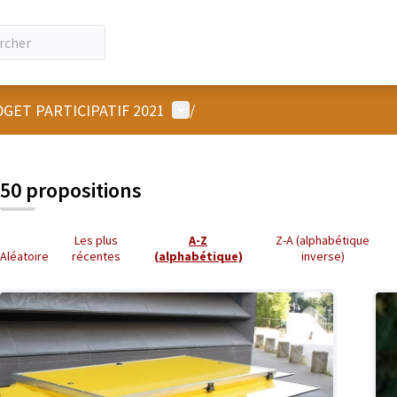
Menu utilisateur
GET PARTICIPATIF 2021
/
50 propositions
Les plus
A-Z
Z-A (alphabétique
Aléatoire
récentes
(alphabétique)
inverse)