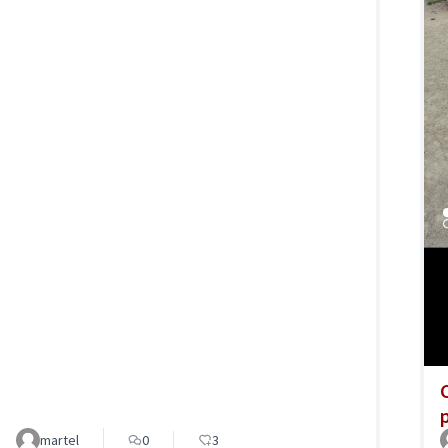
martel
0
3