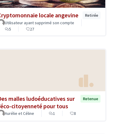
Cryptomonnaie locale angevine
Retirée
Utilisateur ayant supprimé son compte
5
27
Des malles ludoéducatives sur
Retenue
l’éco-citoyenneté pour tous
Aurélie et Céline
1
8