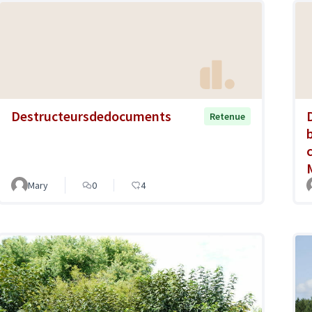
Destructeursdedocuments
Retenue
b
Mary
0
4