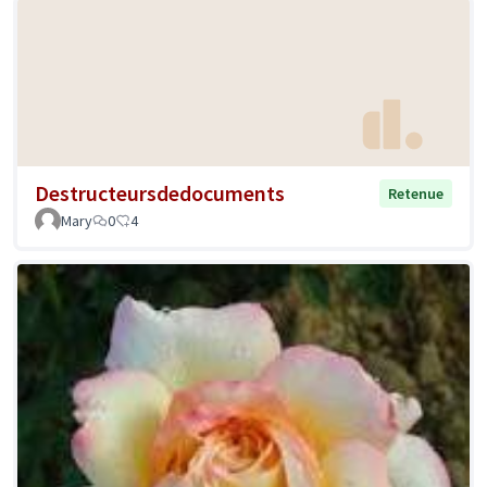
Destructeursdedocuments
Retenue
Mary
0
4