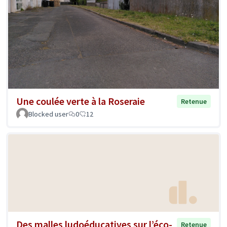
Une coulée verte à la Roseraie
Retenue
Blocked user
0
12
Des malles ludoéducatives sur l’éco-
Retenue