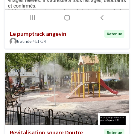
Le pumptrack angevin
Retenue
trotirider
1
4
Revitalisation square Doutre
Retenue