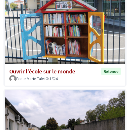
Ouvrir l'école sur le monde
Retenue
Ecole Marie Talet
1
4