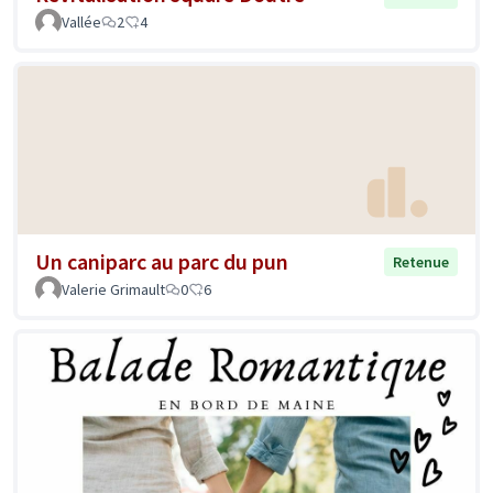
Vallée
2
4
Un caniparc au parc du pun
Retenue
Valerie Grimault
0
6