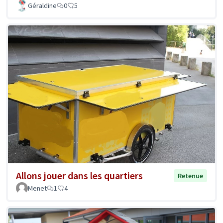
Géraldine
0
5
Allons jouer dans les quartiers
Retenue
Menet
1
4