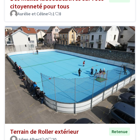
citoyenneté pour tous
Aurélie et Céline
1
8
Terrain de Roller extérieur
Retenue
Julien Albert
0
20