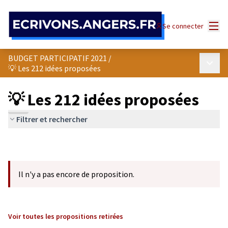
Panneau de gestion des cookies
Menu
Se connecter
BUDGET PARTICIPATIF 2021
/
Menu p
💡 Les 212 idées proposées
💡 Les 212 idées proposées
Filtrer et rechercher
Il n'y a pas encore de proposition.
Voir toutes les propositions retirées