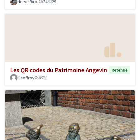
Herve Birot
24
29
Les QR codes du Patrimoine Angevin
Retenue
Geoffroy
0
8