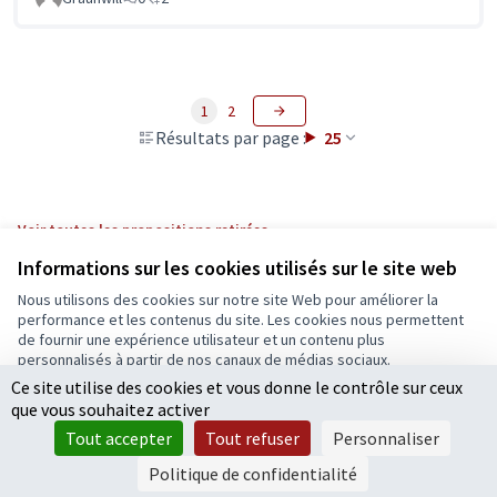
1
2
Résultats par page :
25
Voir toutes les propositions retirées
Informations sur les cookies utilisés sur le site web
Nous utilisons des cookies sur notre site Web pour améliorer la
Conditions d'utilisation
performance et les contenus du site. Les cookies nous permettent
Paramètres des cookies
de fournir une expérience utilisateur et un contenu plus
Ecrivons Angers sur X
Ecrivons Angers sur Facebook
personnalisés à partir de nos canaux de médias sociaux.
(Lien externe)
(Lien externe)
Ce site utilise des cookies et vous donne le contrôle sur ceux
Tout accepter
que vous souhaitez activer
Accepter seulement les cookies essentiels
Tout accepter
Tout refuser
Personnaliser
Licence Cre
(Lien extern
Paramètres
(Lien externe)
Site réalisé grâce au
logiciel libre Decidim
.
Politique de confidentialité
(Lien externe)