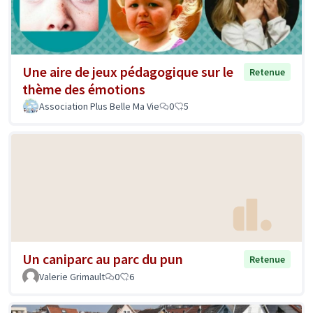
Une aire de jeux pédagogique sur le
Retenue
thème des émotions
Association Plus Belle Ma Vie
0
5
Un caniparc au parc du pun
Retenue
Valerie Grimault
0
6