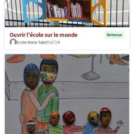
Ouvrir l'école sur le monde
Retenue
Ecole Marie Talet
1
4