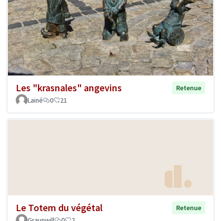
Les "krasnales" angevins
Retenue
Lainé
0
21
Le Totem du végétal
Retenue
Graunwill
0
2