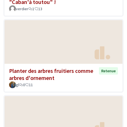
"Caban'à toutou" !
verdier
1
13
Planter des arbres fruitiers comme
Retenue
arbres d'ornement
gl
0
11