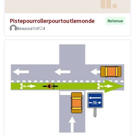
Pistepourrollerpourtoutlemonde
Retenue
Beaussa
0
4