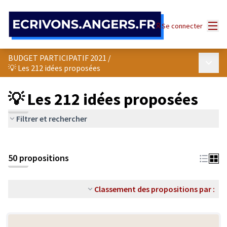
Panneau de gestion des cookies
Menu
Se connecter
BUDGET PARTICIPATIF 2021
/
Menu p
💡 Les 212 idées proposées
💡 Les 212 idées proposées
Filtrer et rechercher
50 propositions
Classement des propositions par :