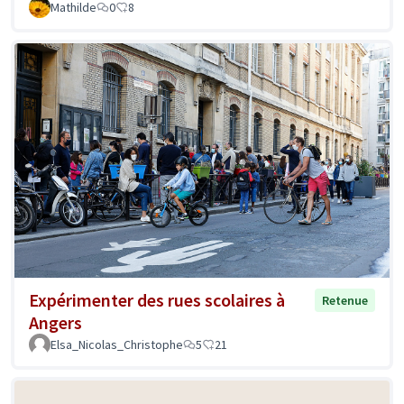
Mathilde
0
8
Expérimenter des rues scolaires à
Retenue
Angers
Elsa_Nicolas_Christophe
5
21