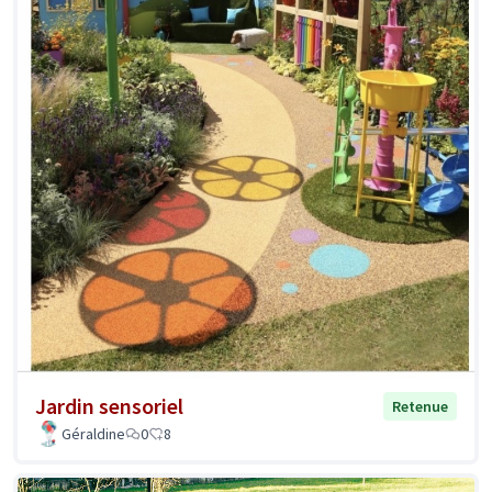
Jardin sensoriel
Retenue
Géraldine
0
8