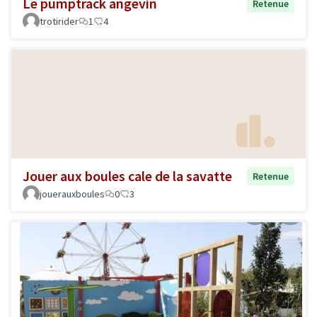
Le pumptrack angevin
Retenue
trotirider
1
4
Jouer aux boules cale de la savatte
Retenue
jouerauxboules
0
3