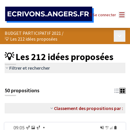
Panneau de gestion des cookies
Menu
Se connecter
BUDGET PARTICIPATIF 2021
/
Menu p
💡 Les 212 idées proposées
💡 Les 212 idées proposées
Filtrer et rechercher
50 propositions
Classement des propositions par :