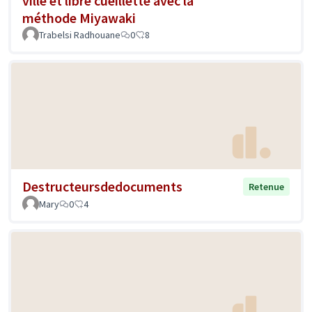
ville et libre cueillette avec la
méthode Miyawaki
Trabelsi Radhouane
0
8
Destructeursdedocuments
Retenue
Mary
0
4