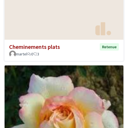
Cheminements plats
Retenue
martel
0
3