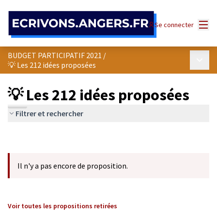
Panneau de gestion des cookies
Menu
Se connecter
BUDGET PARTICIPATIF 2021
/
Menu p
💡 Les 212 idées proposées
💡 Les 212 idées proposées
Filtrer et rechercher
Il n'y a pas encore de proposition.
Voir toutes les propositions retirées