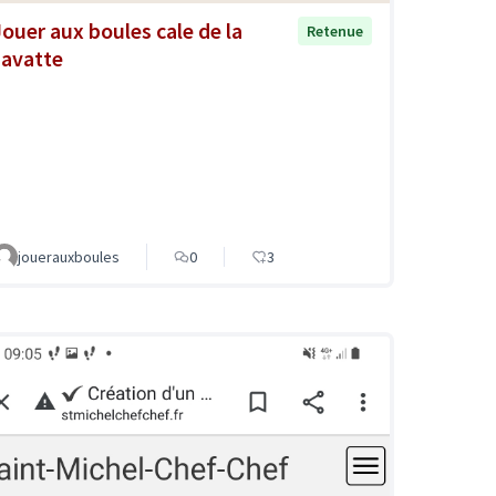
Jouer aux boules cale de la
Retenue
savatte
jouerauxboules
0
3