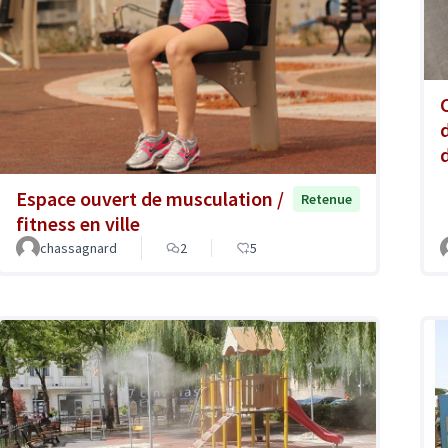
Espace ouvert de musculation /
Retenue
fitness en ville
chassagnard
2
5