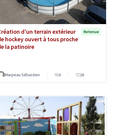
Création d'un terrain extérieur
Retenue
de hockey ouvert à tous proche
de la patinoire
Marpeau Sébastien
0
26