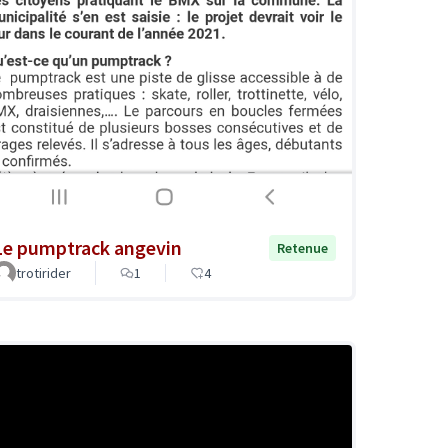
Le pumptrack angevin
Retenue
trotirider
1
4