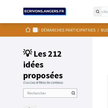
Panneau de gestion des cookies
Accueil
Menu principal
/
DÉMARCHES PARTICIPATIVES
/
BUD
💡 Les 212
idées
proposées
Cherchez et filtrez les contenus