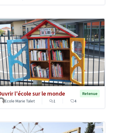
Ouvrir l'école sur le monde
Retenue
Ecole Marie Talet
1
4