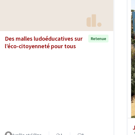
Des malles ludoéducatives sur
Retenue
l’éco-citoyenneté pour tous
Aurélie et Céline
1
8