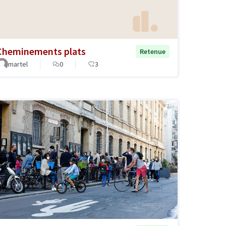
Cheminements plats
Retenue
martel
0
3