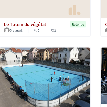
Le Totem du végétal
Retenue
Graunwill
0
2