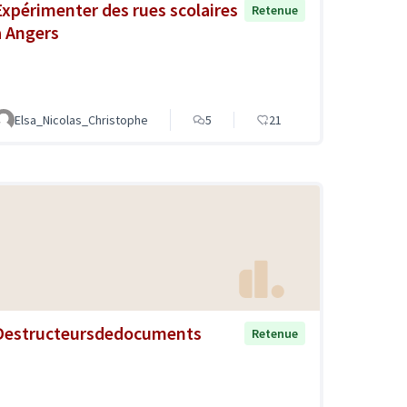
Expérimenter des rues scolaires
Retenue
à Angers
Elsa_Nicolas_Christophe
5
21
Destructeursdedocuments
Retenue