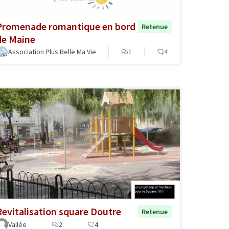
Promenade romantique en bord
Retenue
de Maine
Association Plus Belle Ma Vie
1
4
Revitalisation square Doutre
Retenue
Vallée
2
4