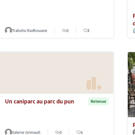
Trabelsi Radhouane
0
8
Un caniparc au parc du pun
Retenue
Valerie Grimault
0
6