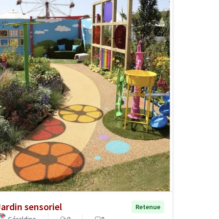
Jardin sensoriel
Retenue
Géraldine
0
8