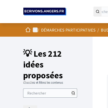
Panneau de gestion des cookies
Accueil
Menu principal
/
DÉMARCHES PARTICIPATIVES
/
BUD
💡 Les 212
idées
proposées
Cherchez et filtrez les contenus