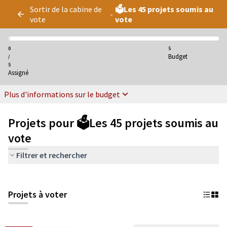
Panneau de gestion des cookies
Sortir de la cabine de
🗳️Les 45 projets soumis au
-
vote
vote
0
5
Budget
/
5
Assigné
Plus d'informations sur le budget
Projets pour 🗳️Les 45 projets soumis au
vote
Filtrer et rechercher
Projets à voter