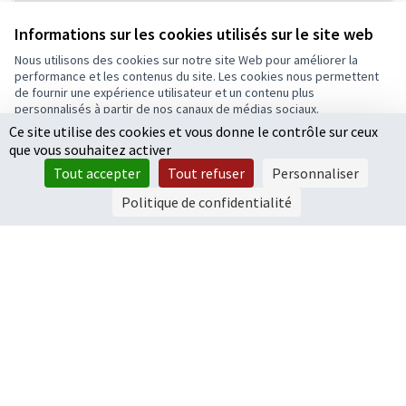
Informations sur les cookies utilisés sur le site web
Nous utilisons des cookies sur notre site Web pour améliorer la
performance et les contenus du site. Les cookies nous permettent
18/ La fresque des droits de l'enfant
de fournir une expérience utilisateur et un contenu plus
L’objectif de ce projet est de sensibiliser sur les droits de
personnalisés à partir de nos canaux de médias sociaux.
l’enfant. Pour ce faire, l’association UNICEF propose de
Ce site utilise des cookies et vous donne le contrôle sur ceux
Tout accepter
réaliser...
que vous souhaitez activer
Education
Accepter seulement les cookies essentiels
12 000 €
Tout accepter
Tout refuser
Personnaliser
Paramètres
Politique de confidentialité